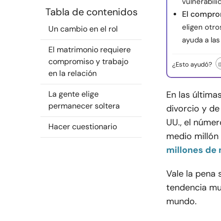
vulnerabili
Tabla de contenidos
El compro
eligen otro
Un cambio en el rol
ayuda a las
El matrimonio requiere
compromiso y trabajo
¿Esto ayudó?
en la relación
La gente elige
En las últim
permanecer soltera
divorcio y de
UU., el núme
Hacer cuestionario
medio millón 
millones de 
Vale la pena 
tendencia mu
mundo.