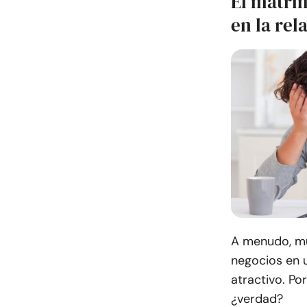
El matri
en la rel
A menudo, m
negocios en 
atractivo. P
¿verdad?