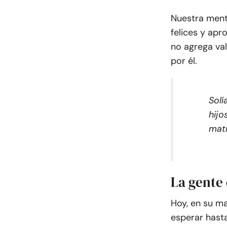
Nuestra ment
felices y apr
no agrega va
por él.
Solí
hijo
matr
La gente
Hoy, en su m
esperar hast