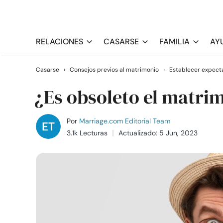
RELACIONES
CASARSE
FAMILIA
AY
Casarse
›
Consejos previos al matrimonio
›
Establecer expecta
¿Es obsoleto el matri
Por
Marriage.com Editorial Team
3.1k Lecturas
Actualizado: 5 Jun, 2023