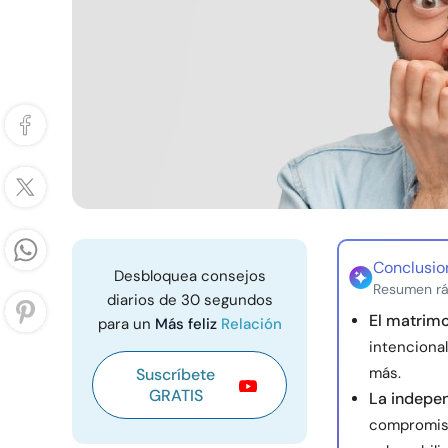
Conclusio
Desbloquea consejos
Resumen rá
diarios de 30 segundos
El matrim
para un
Más feliz
Relación
intenciona
más.
Suscríbete
GRATIS
La indepen
compromiso 