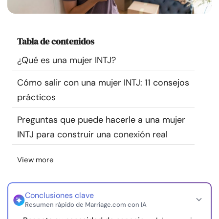
Recursos
Comunidad
Tabla de contenidos
¿Qué es una mujer INTJ?
Encuentra un terapeuta
Cómo salir con una mujer INTJ: 11 consejos
Idioma
ES
prácticos
Preguntas que puede hacerle a una mujer
INTJ para construir una conexión real
Sobre nosotros
Contáctanos
Escríbenos
Publicidad con
nosotros
View more
© Copyright 2026. Todos los derechos reservados.
Conclusiones clave
Resumen rápido de Marriage.com con IA