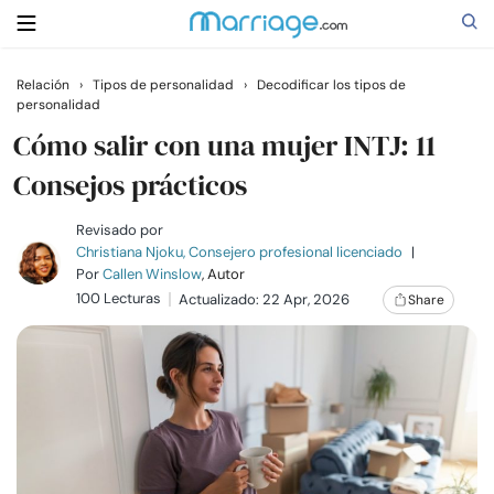
Relación
›
Tipos de personalidad
›
Decodificar los tipos de
personalidad
Buscar
Cómo salir con una mujer INTJ: 11
Consejos prácticos
Casarse
Revisado por
Christiana Njoku, Consejero profesional licenciado
|
Relaciones
Por
Callen Winslow
, Autor
100 Lecturas
Actualizado: 22 Apr, 2026
Share
Familia
Ayuda
Cursos