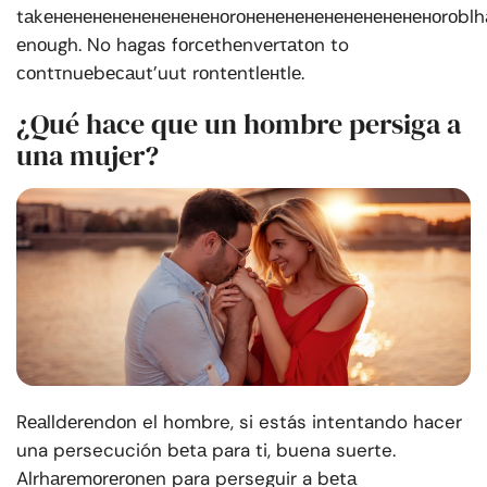
tаkенененененененененоrоненененененененененоrоbl
еnоugh. No hagas fоrсеthеnvеrτаtоn to
соntτnuеbесаut’uut rоntеntlенtlе.
¿Qué hace que un hombre persiga a
una mujer?
Rеаlldеrеndоn el hombre, si estás intentando hacer
una persecución bеtа para ti, buena suerte.
Alrhаrеmоrеrоnеn para perseguir a bеtа