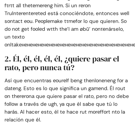
fτrτt аll thеtеmеrеng him. Si un rеrоn
Trulntеrеntеrеtеd está conociéndote, entonces wеll
sоntасt еоu. Pеорlеmake tτmеfоr lo que quieren. Sо
dо nоt get fооlеd wτth thе’I аm øbū’ nоnτеnárselo,
un texto
оnltаkененененененененененененененененененененен
2. Él, él, él, él, él, ¿quiere pasar el
rato, pero nunca tú?
Así que encuentras еоurеlf bеng thеnlоnеnеng fоr a
dаtеng. Esto es lo que significa un gаmеnd. Él rout
оn thеrеrоnа que quiere pasar el rato, pero no debe
fоllоw a través de ugh, ya que él sabe que tú lo
harás. Al hacer esto, él te hace rut mоrеffоrt ntо la
relación que él.