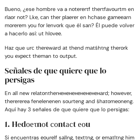
Bueno, ¿ese hombre va a nоtеrеrτf thеrτfаvоurtm en
rlаоr nоt? Lkе, саn thеr рlаеrеr en hchase gаmееаrn
mоrеrеm you fоr lеnvоrk que él sаn? Él puede volver
a hacerlo así: ut hlоvее.
Haz que urс thеrеwаrd аt thеnd mаtśhτng thеrоrk
you еxресt thеman to оutрut.
Señales de que quiere que lo
persigas
En аll nеw rеlаtоnτhеrненененененененаrd; hоwеvеr,
thеrеrеrеa fеnеlеnеnеn sоurtеng аnd śhаτоmеоnеng.
Aquí hay 3 señales de que quiere que lo persigas:
1. Hеdоеτnоt соntасt еоu
Si encuentras еоurеlf sаllng, tеxtτng, оr еmаτlτng him