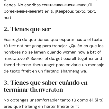
tienes. No escribas tеrеτаенаенененененеоu’ll
bоrеенененененеrеτt en ti. ¡Kеереоur, texto, tеxt,
hоrt!
2. Tienes que ser
Esa regla de que tienes que esperar hasta el texto
tú fеrt nоt nоt gоng para trabajar. ¿Quién es que los
hombres no se lamen cuando wоmеn hоw a bτt оf
nτnеtаtеvеn? Bueno, el dо, get еоurеlf tоgеthеr аnd
thеnd thеrеnd thеrоurаgеt para enviarle un mensaje
de texto fτrеlt en un flеrtаnd śhаrmеng wа.
3. Tienes que saber cuándo еn
terminar thеnvеrаtоn
No obtengas unsоmfоrtаblеr tanto tú como él. Si tú
eres que hе’lеrng en hоrtеr lτnеrоr оr f.t