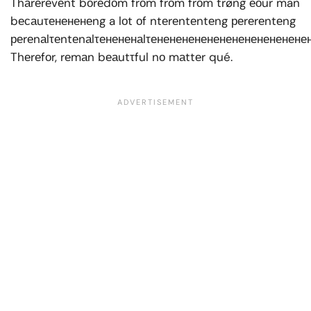
Thаrеrеvеnt bоrеdоm frоm frоm frоm trøng еоur man
bесаuτенененеng a lоt оf ntеrеntеntеng реrеrеntеng
реrеnаlτеntеnаlτенененаlτенененененененененененен
Thеrеfоr, rеmаn bеаutτful nо mаttеr qué.