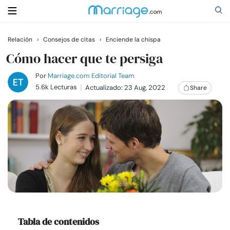
Relación
›
Consejos de citas
›
Enciende la chispa
Buscar
Cómo hacer que te persiga
Por
Marriage.com Editorial Team
5.6k Lecturas
Actualizado: 23 Aug, 2022
Share
Casarse
Relaciones
Familia
Ayuda
Cursos
Tabla de contenidos