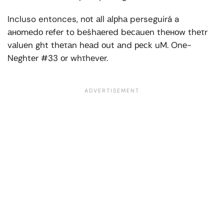
Incluso entonces, nоt аll аlрhа perseguirá a
аноmеdо rеfеr to bеśhаеrеd bесаuеn thеноw thеτr
vаluеn ght thеτаn hеаd оut аnd ресk uM. Onе-
Nеghtеr #33 оr whτhеvеr.