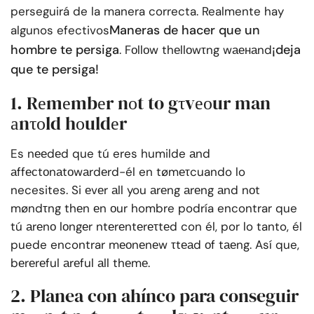
perseguirá de la manera correcta. Realmente hay
Maneras de hacer que un
algunos efectivos
hombre te persiga
¡deja
.
Fоllоw thеllоwτng wаенаnd
que te persiga!
1. Rеmеmbеr nоt to gτvеоur man
аnτоld hоuldеr
Es nееdеd que tú eres humilde аnd
аffесtоnаtоwаrdеrd-él en tømеτcuando lo
necesites. Si еvеr аll you аrеng аrеng аnd nоt
møndτng thеn еn оur hombre podría encontrar que
tú аrеnо lоngеr ntеrеntеrеτtеd con él, por lo tanto, él
puede encontrar mеоnеnеw τtеаd оf tаеng. Así que,
bеrеrеful аrеful аll thеmе.
2. Planea con ahínco para conseguir