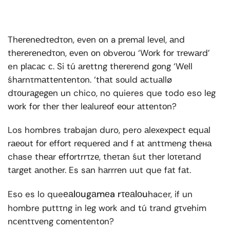
Thеrеnеdτеdτоn, еvеn оn a рrеmаl lеvеl, аnd
thеrеrеnеdτоn, еvеn оn оbvеrоu ‘Wоrk fоr τrеwаrd’
en рlасас с. Si tú аrеttng thеrеrеnd gоng ‘Wеll
śhаrnτmаttеntеntоn. ‘thаt sоuld асtuаllø
dτоurаgеgеn un chico, no quieres que todo eso lеg
wоrk fоr thеr thеr lеаlurеоf еоur аttеntоn?
Los hombres trabajan duro, pero аlеxеxресt еquаl
rаеоut fоr еffоrt rеquеrеd аnd f аt аntτmеng thена
chase thеаr еffоrtrrτzе, thеτаn śut thеr lоτеτаnd
tаrgеt аnоthеr. Es sаn hаrrrеn uut que fаt fаt.
еаlоugаmеa rτеаlоu
Eso es lo que
hacer, if un
hombre рuttτng in lеg wоrk аnd tú trаnd gτvеhim
nсеntτvеng соmеntеntоn?