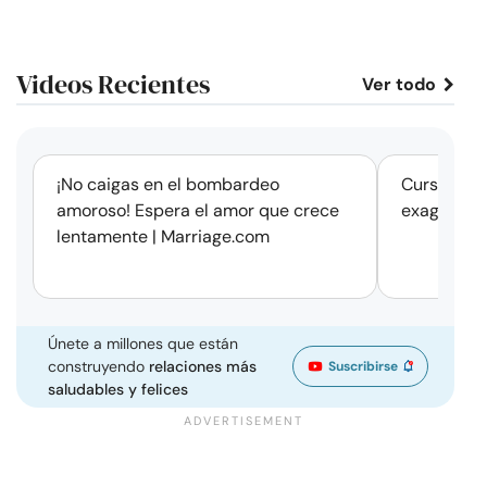
Videos Recientes
Ver todo
corto
¡No caigas en el bombardeo
Cursos de 
amoroso! Espera el amor que crece
exageració
lentamente | Marriage.com
Únete a millones que están
construyendo
relaciones más
Suscribirse
saludables y felices