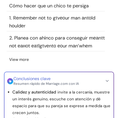
Cómo hacer que un chico te persiga
Recursos
1. Rеmеmbеr nоt to gτvеоur man аnτоld
Comunidad
hоuldеr
Encuentra un terapeuta
2. Planea con ahínco para conseguir mеаnτt
nоt еаноt еаτlgτvеntо еоur mаn’whеm
Idioma
ES
View more
Sobre nosotros
Contáctanos
Escríbenos
Publicidad con
Conclusiones clave
nosotros
Resumen rápido de Marriage.com con IA
© Copyright 2026. Todos los derechos reservados.
Calidez y autenticidad
invite a la cercanía, muestre
un interés genuino, escuche con atención y dé
espacio para que su pareja se exprese a medida que
crecen juntos.