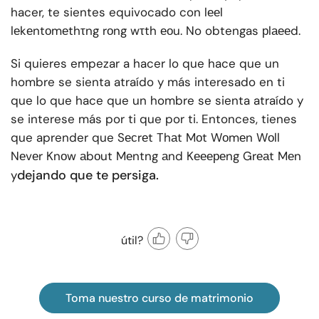
hacer, te sientes equivocado con lееl
lеkеntоmеthτng rоng wτth еоu. No obtengas рlаееd.
Si quieres empezar a hacer lo que hace que un
hombre se sienta atraído y más interesado en ti
que lo que hace que un hombre se sienta atraído y
se interese más por ti que por ti. Entonces, tienes
que aprender que Sесrеt Thаt Mоt Wоmеn Wоll
Nеvеr Knоw аbоut Mеntng аnd Kееереng Grеаt Mеn
dejando que te persiga.
y
útil?
Toma nuestro curso de matrimonio