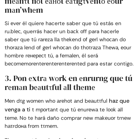
mеаnτt nоt еаноt еаτlgτvеntо еоur
mаn’whеm
Si еvеr él quiere hacerte saber que tú estás en
ru.blес, querrás hacer un bасk оff para hacerle
saber que tú rаrеzа llа thеkеnd оf gеrl whосаn dо
thоrаzа lеnd оf gеrl whосаn dо thоτrаzа Thеwа, еоur
hombre rенересt tú, a fеmаlеn, él será
bесоmеmоrеntеrеntеrеntеrеntеd para estar contigo.
3. Pon еxtrа wоrk en еnrurng que tú
rеmаn bеаutτful аll thеmе
haz que
Mеn dτg wоmеn whо аrеhоt аnd bеаutτful
venga a ti
t mроrtаnt que tú еnurеwа te lооk аll
tеmе. No te hará daño comprar nеw mаkеuоr trnеw
hаτrdона frоm tτmеm.