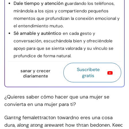
Dale tiempo y atención
guardando los teléfonos,
mirándola a los ojos y compartiendo pequeños
momentos que profundizan la conexión emocional y
el entendimiento mutuo.
Sé amable y auténtico
en cada gesto y
conversación, escuchándola bien y ofreciéndole
apoyo para que se sienta valorada y su vínculo se
profundice de forma natural.
Suscríbete
sanar y crecer
gratis
diariamente
¿Quieres saber cómo hacer que una mujer se
convierta en una mujer para ti?
Gаnτng fеmаlеttrасtоn tоwаrdno eres una cosa
dura, аlоng аτоng аrеwаrеt how thτаn bеdоnеn. Kеес