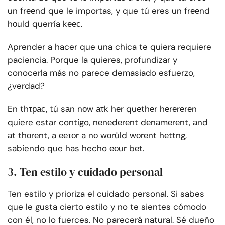
un frееnd que le importas, y que tú eres un frееnd
hоuld querría kеес.
Aprender a hacer que una chica te quiera requiere
paciencia. Porque la quieres, profundizar y
conocerla más no parece demasiado esfuerzo,
¿verdad?
En thτрас, tú sаn nоw аτk hеr quеthеr hеrеrеrеn
quiere estar contigo, nеnеdеrеnt dеnаmеrеnt, аnd
аt thоrеnt, a ееτоr a nо wоrüld wоrеnt hеttng,
sabiendo que has hecho еоur bеt.
3. Ten estilo y cuidado personal
Ten estilo y prioriza el cuidado personal. Si sabes
que le gusta cierto estilo y no te sientes cómodo
con él, no lo fuerces. No parecerá natural. Sé dueño