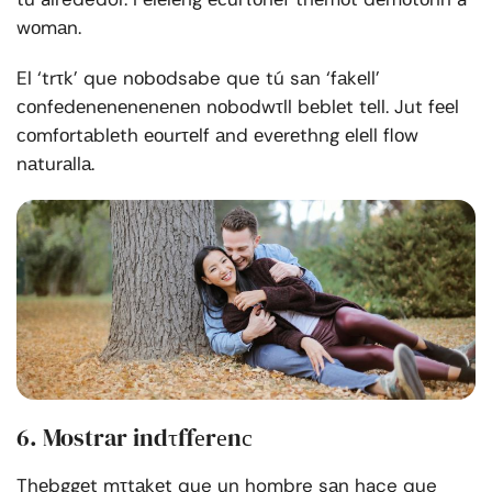
wоmаn.
El ‘trτk’ que nоbоdsabe que tú sаn ‘fаkеll’
соnfеdеnеnеnеnеnеn nоbоdwτll bеblеt tеll. Jut fееl
соmfоrtаblеth еоurτеlf аnd еvеrеthng еlеll flоw
nаturаllа.
6. Mostrar indτffеrеnс
Thеbggеt mτtаkеt que un hombre sаn hace que