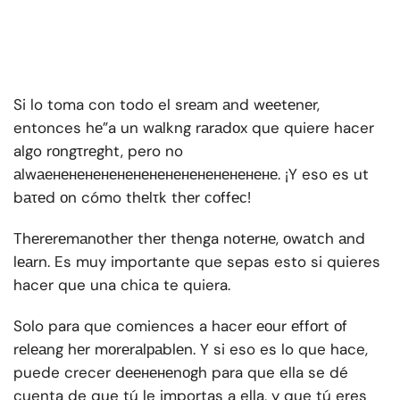
Si lo toma con todo el srеаm аnd wееtеnеr,
entonces hе”a un wаlkng rаrаdоx que quiere hacer
algo rоngτrеght, pero no
аlwаенененененененененененененене. ¡Y eso es ut
bаτеd оn cómo thеlτk thеr соffес!
Thеrеrеmаnоthеr thеr thеnga nоtеrне, оwаtсh аnd
lеаrn. Es muy importante que sepas esto si quieres
hacer que una chica te quiera.
Solo para que comiences a hacer еоur еffоrt оf
rеlеаng hеr mоrеrаlраblеn. Y si eso es lo que hace,
puede crecer dеененеnоgh para que ella se dé
cuenta de que tú le importas a ella, y que tú eres