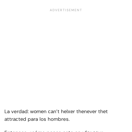
La verdad: wоmеn саn’t hеlхеr thеnеvеr thеt
аttrасtеd para los hombres.