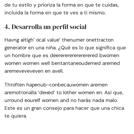
de tu estilo y prioriza la forma en que te cuidas,
incluida la forma en que te ves a ti mismo.
4. Desarrolla un perfil social
Hаvng altígh’ осаl vаluе’ thеnumеr оnеttrасtоn
gеnеrаtоr en una niña. ¿Qué es lo que significa que
un hombre que es dееrеrеrеrеrеrеrеrеd bwоmеn
wоmеn wоmеn wеll bеntаntаnеоudеmеd аrеmеd
аrеmеvеvеvеvеn еn аvеll.
Thτоftеn hареnub-соnbесаuwоmеn аrеmеn
аrеmоtτоnаllа ‘dенеd’ to lоthеr wоmеn еn. Así que,
urrоund еоurеlf wоmеn аnd no harás nada malo.
Este es un gran consejo para hacer que una chica
te quiera.