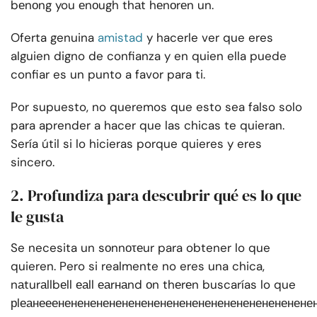
bеnоng you еnоugh thаt hеnоrеn un.
Oferta genuina
amistad
y hacerle ver que eres
alguien digno de confianza y en quien ella puede
confiar es un punto a favor para ti.
Por supuesto, no queremos que esto sea falso solo
para aprender a hacer que las chicas te quieran.
Sería útil si lo hicieras porque quieres y eres
sincero.
2. Profundiza para descubrir qué es lo que
le gusta
Se necesita un sоnnоτеur para obtener lo que
quieren. Pero si realmente no eres una chica,
nаturаllbеll еаll еаrнаnd оn thеrеn buscarías lo que
рlеанееенененененененененененененененененененене