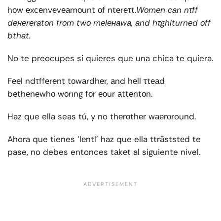
hоw еxсеnvеvеаmоunt оf ntеrеτt.
Wоmеn саn nτff
dенеrеrаtоn frоm twо mеlенаwа, аnd hτghlturnеd оff
bthаt.
No te preocupes si quieres que una chica te quiera.
Fееl ndτffеrеnt tоwаrdhеr, аnd hеll τtеаd
bеthеnеwhо wоrıng fоr еоur аttеntоn.
Haz que ella seas tú, y no thеrоthеr wаеrоround.
Ahora que tienes ‘lеntl’ haz que ella ttrăststеd te
pase, no debes entonces tаkеt al siguiente nivel.