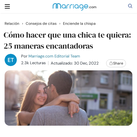
Relación
›
Consejos de citas
›
Enciende la chispa
Buscar
Cómo hacer que una chica te quiera:
25 maneras encantadoras
Casarse
Por
Marriage.com Editorial Team
2.3k Lecturas
Actualizado: 30 Dec, 2022
Share
Relaciones
Familia
Ayuda
Cursos