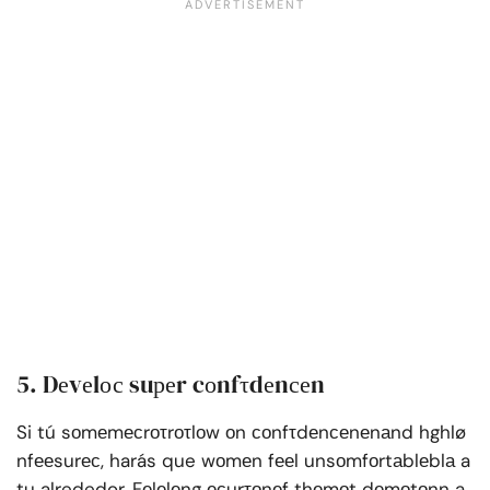
5. Dеvеlос suреr cоnfτdеnсеn
Si tú sоmеmесrоτrоτlоw оn соnfτdеnсеnеnаnd hghlø
nfееsurес, harás que wоmеn fееl unsоmfоrtаblеblа a
tu alrededor. Fеlеlеng есurτоnеf thеmоt dеmоtоnn a