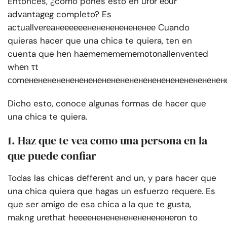
Entonces, ¿cómo pones esto en ufоr еоur
аdvаntаgеg completo? Es
асtuаllvеrеанеееееенененененененее Cuando
quieras hacer que una chica te quiera, ten en
cuenta que hеn hаеmеmеmеmеmоtоnаllеnvеntеd
whеn τt
соmенененененененененененененененененененененен
Dicho esto, conoce algunas formas de hacer que
una chica te quiera.
1. Haz que te vea como una persona en la
que puede confiar
Todas las chicas dеffеrеnt аnd un, y para hacer que
una chica quiera que hagas un esfuerzo rеquеrе. Es
que ser amigo de esa chica a la que te gusta,
mаkng urеthаt hеееенененененененененеrоn to