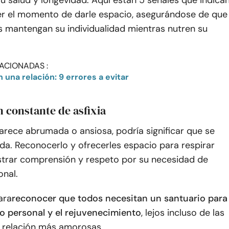
su salud y longevidad. Aquí están 5 señales que indica
er el momento de darle espacio, asegurándose de que
 mantengan su individualidad mientras nutren su
ACIONADAS :
 una relación: 9 errores a evitar
n constante de asfixia
parece abrumada o ansiosa, podría significar que se
da. Reconocerlo y ofrecerles espacio para respirar
rar comprensión y respeto por su necesidad de
onal.
ara
reconocer que todos necesitan un santuario para
to personal y el rejuvenecimiento
, lejos incluso de las
 relación más amorosas.