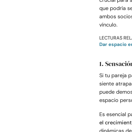
crucial para 
que podría s
ambos socios
vínculo.
LECTURAS REL
Dar espacio en
1. Sensació
Si tu pareja 
siente atrapa
puede demost
espacio pers
Es esencial p
el crecimien
dinámicas de