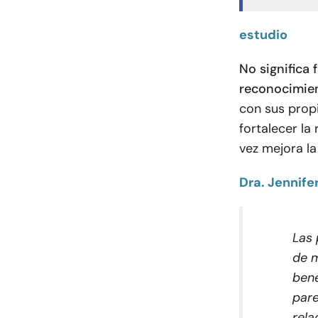
estudio
No significa
reconocimien
con sus prop
fortalecer la 
vez mejora la
Dra. Jennife
Las 
de m
bene
pare
rela