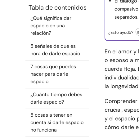
El diálogo
Tabla de contenidos
compasivos
separados.
¿Qué significa dar
espacio en una
relación?
¿Esto ayudó?
5 señales de que es
En el amor y 
hora de darle espacio
o esposo a m
7 cosas que puedes
cuerda floja.
hacer para darle
individualida
espacio
la longevidad
¿Cuánto tiempo debes
Comprender c
darle espacio?
crucial, espe
5 cosas a tener en
y el espacio 
cuenta si darle espacio
cómo darle es
no funciona