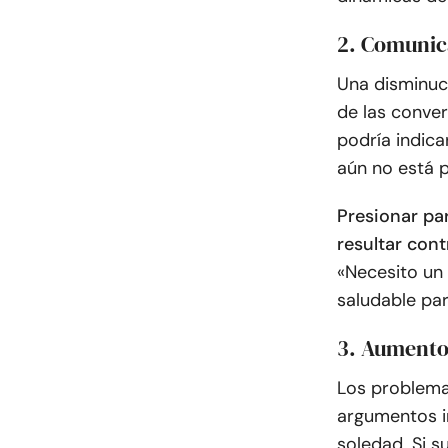
2. Comunic
Una disminuci
de las conver
podría indic
aún no está 
Presionar p
resultar con
«Necesito un
saludable par
3. Aumento 
Los problema
argumentos i
soledad. Si s