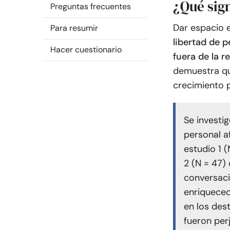
¿Qué sign
Preguntas frecuentes
Dar espacio e
Para resumir
libertad de p
Hacer cuestionario
fuera de la r
demuestra qu
crecimiento p
Se investi
personal af
estudio 1 (
2 (N = 47)
conversaci
enriqueced
en los dest
fueron perj