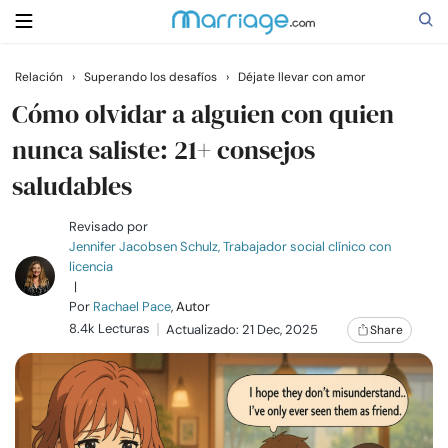
Relación
›
Superando los desafíos
›
Déjate llevar con amor
Buscar
Cómo olvidar a alguien con quien
nunca saliste: 21+ consejos
saludables
Casarse
Revisado por
Relaciones
Jennifer Jacobsen Schulz, Trabajador social clínico con
licencia
|
Familia
Por
Rachael Pace
, Autor
8.4k Lecturas
Actualizado: 21 Dec, 2025
Share
Ayuda
Cursos