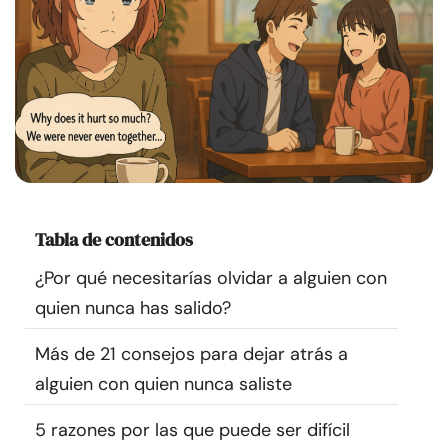
Recursos
Comunidad
Encuentra un terapeuta
Idioma
ES
Tabla de contenidos
Sobre nosotros
Contáctanos
Escríbenos
Publicidad con
¿Por qué necesitarías olvidar a alguien con
nosotros
quien nunca has salido?
© Copyright 2026. Todos los derechos reservados.
Más de 21 consejos para dejar atrás a
alguien con quien nunca saliste
5 razones por las que puede ser difícil