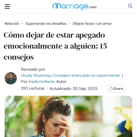
Relación
›
Superando los desafíos
›
Déjate llevar con amor
Buscar
Cómo dejar de estar apegado
emocionalmente a alguien: 15
consejos
Casarse
Revisado por
Relaciones
Grady Shumway, Consejero licenciado en salud mental
|
Por
Kaida Hollister
, Autor
100 Lecturas
Actualizado: 30 Sep, 2025
Share
Familia
Ayuda
Cursos