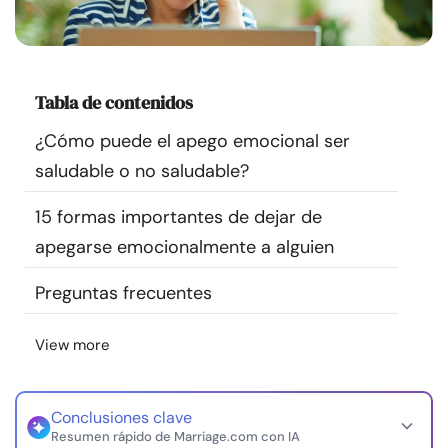
Recursos
Comunidad
Tabla de contenidos
Encuentra un terapeuta
¿Cómo puede el apego emocional ser
saludable o no saludable?
Idioma
ES
15 formas importantes de dejar de
apegarse emocionalmente a alguien
Sobre nosotros
Contáctanos
Escríbenos
Publicidad con
Preguntas frecuentes
nosotros
© Copyright 2026. Todos los derechos reservados.
View more
Conclusiones clave
Resumen rápido de Marriage.com con IA