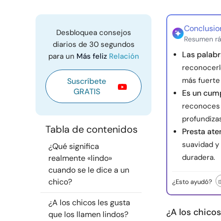
Conclusio
Desbloquea consejos
Resumen rá
diarios de 30 segundos
Las palabr
para un
Más feliz
Relación
reconocerlo
más fuerte 
Suscríbete
GRATIS
Es un cum
reconoces l
profundizas
Tabla de contenidos
Presta ate
suavidad y 
¿Qué significa
duradera.
realmente «lindo»
cuando se le dice a un
chico?
¿Esto ayudó?
¿A los chicos les gusta
¿A los chicos
que los llamen lindos?