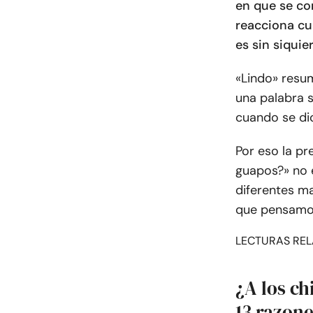
en que se com
reacciona cu
es sin siquie
«Lindo» resu
una palabra 
cuando se di
Por eso la pr
guapos?» no 
diferentes ma
que pensamo
LECTURAS REL
¿A los ch
13 razone