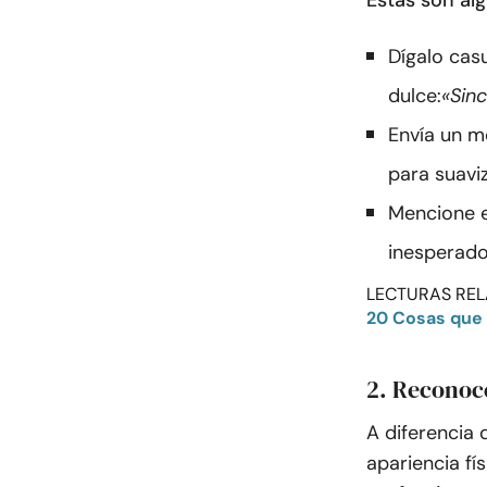
Estas son al
Dígalo cas
dulce:
«Sin
Envía un m
para suaviz
Mencione e
inesperados
LECTURAS REL
20 Cosas que 
2. Reconoce
A diferencia
apariencia fís