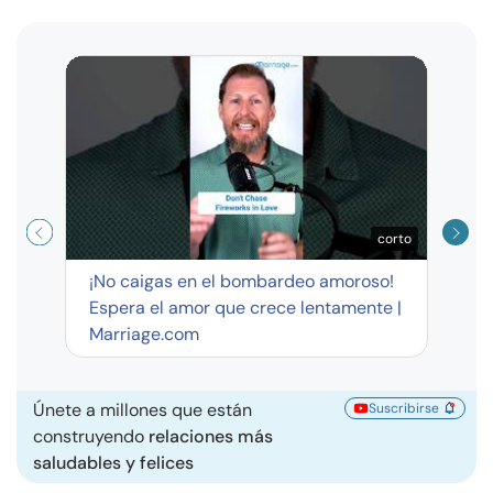
Curso
exag
corto
¡No caigas en el bombardeo amoroso!
Espera el amor que crece lentamente |
Marriage.com
Únete a millones que están
Suscribirse
construyendo
relaciones más
saludables y felices