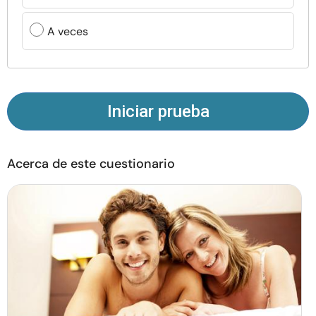
Recursos
A veces
Comunidad
Encuentra un terapeuta
Iniciar prueba
Idioma
ES
Acerca de este cuestionario
Sobre nosotros
Contáctanos
Escríbenos
Publicidad con
nosotros
© Copyright 2026. Todos los derechos reservados.