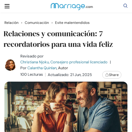
Relación
›
Comunicación
›
Evite malentendidos
Buscar
Relaciones y comunicación: 7
recordatorios para una vida feliz
Casarse
Revisado por
Christiana Njoku, Consejero profesional licenciado
|
Por
Calantha Quinlan
, Autor
Relaciones
100 Lecturas
Actualizado: 21 Jun, 2025
Share
Familia
Ayuda
Cursos