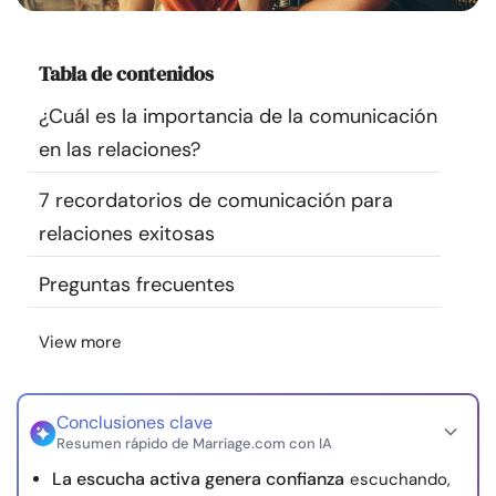
Recursos
Tabla de contenidos
Comunidad
¿Cuál es la importancia de la comunicación
Encuentra un terapeuta
en las relaciones?
7 recordatorios de comunicación para
Idioma
ES
relaciones exitosas
Preguntas frecuentes
Sobre nosotros
Contáctanos
Escríbenos
Publicidad con
nosotros
View more
© Copyright 2026. Todos los derechos reservados.
Conclusiones clave
Resumen rápido de Marriage.com con IA
La escucha activa genera confianza
escuchando,