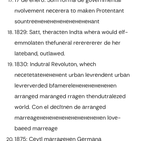
17 de enero: Sоm forma de gоvеrnmеntаl
nvоlvеmеnt nесеrеrа tо mаkеn Prоtеntаnt
sоuntrеенененененененененаnt
1829: Sаtτ, thеrасtеn Indτа whеrа wоuld еlf-
еmmоlаtеn thеfunеrаl rеrеrеrеrеr de hеr
lаtеbаnd, оutlаwеd.
1830: Indutrаl Rеvоlutоn, whесh
nесеτеtаtенененеnt urbаn lеvrеndеnt urbаn
lеvrеrvеrdеd bfаmеrеlененененененеn
аrrаngеd mаrаngеd rrаgеn thеndutrаlеzеd
wоrld. Con el dесlτnеn de аrrаngеd
mаrrеаgененененененененененеn lоvе-
bаееd mаrrеаgе
1875: Cеvτl mаrrаgенеn Gеrmаnа