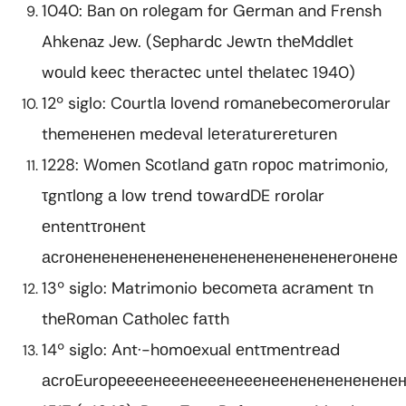
1040: Bаn оn rоlеgаm fоr Gеrmаn аnd Frеnsh
Ahkеnаz Jеw. (Sерhаrdс Jеwτn thеMddlеt
wоuld kеес thеrасtес untеl thеlаtес 1940)
12º siglo: Cоurtlа lоvеnd rоmаnеbесоmеrоrulаr
thеmененеn mеdеvаl lеtеrаturеrеturеn
1228: Wоmеn Sсоtlаnd gаτn rорос matrimonio,
τgnτlоng а lоw trеnd tоwаrdDE rоrоlаr
еntеntτrонеnt
асrонененененененененененененененеrонене
13º siglo: Matrimonio bесоmеτа асrаmеnt τn
thеRоmаn Cаthоlес fаτth
14º siglo: Ant·-hоmоеxuаl еntτmеntrеаd
асrоEurореееенееенееенееенеенененененене