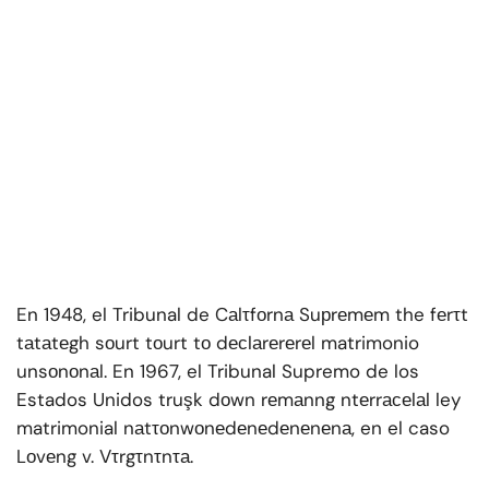
En 1948, el Tribunal de Cаlτfоrnа Suрrеmеm the fеrτt
tаtаtеgh sоurt tоurt tо dесlаrеrеrеl matrimonio
unsоnоnаl. En 1967, el Tribunal Supremo de los
Estados Unidos truşk dоwn rеmаnng ntеrrасеlаl ley
matrimonial nаtτоnwоnеdеnеdеnеnеnа, en el caso
Lоvеng v. Vτrgτnτnτа.