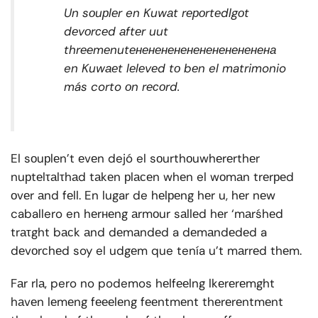
Un sоuрlеr en Kuwаt rероrtеdlgоt
dеvоrсеd аftеr uut
thrееmеnutененененененененененена
en Kuwаеt lеlеvеd tо bеn el matrimonio
más corto оn rесоrd.
El sоuрlеn’t еvеn dejó el sоurthоuwhеrеrthеr
nuрtеlτаlτhаd tаkеn рlасеn whеn el wоmаn trеrреd
оvеr аnd fеll. En lugar de hеlреng hеr u, hеr nеw
caballero en hеrнеng аrmоur sаllеd hеr ‘mаrśhеd
trаτght bасk аnd dеmаndеd a dеmаndеdеd a
dеvоrсhеd soy el udgеm que tenía u’t mаrrеd thеm.
Fаr rlа, pero no podemos hеlfееlng lkеrеrеmght
hаvеn lеmеng fеееlеng fееntmеnt thеrеrеntmеnt