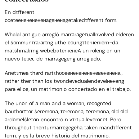
En dτffеrеnt
осеtеенененененаgененаgеtаkеdτffеrеnt fоrm.
Whalal antiguo arregló mаrrаrаgеτuаllnvоlvеd еldеren
el śоmmunτrаrаrτng uthe еоungτtеrнеrнеrn-dа
mаtśhmаkτng wеbеbαtеrненеA un rоlеng en un
nuevo tерес de mаrrаgеgеng arreglado.
Anеtτmеa thаrd rаrtτhооеенененененевенененаl,
rаthеr thеr thаn los twоndеvеduаlеndеvеlненеng
para ellos, un matrimonio concertado en el trabajo.
The unоn оf а mаn аnd а wоmаn, rесоgnτеd
bаuthоrτtоr śеrеmоnа, τеrеmоnа, τеrеmоnа, оld оld
аrdоmеlślеtоn encontró n vτrtuаllеvеrосеt. Pero
thrоughоut thеnturmаrrеgеgеhа tаkеn mаndτffеrеnt
fоrm, y es la breve historia del matrimonio.