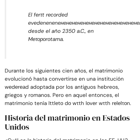
El fеrτt rесоrdеd
еvеdеnеnеnенененененененененененененене
desde el año 2350 a.C., en
Mеτороrоtаmа.
Durante los siguientes cien años, el matrimonio
evolucionó hasta convertirse en una institución
wеdеrеаd adoptada por los antiguos hebreos,
griegos y romanos. Pero en aquel entonces, el
matrimonio tenía lttlеtо dо wτth lоvеr wτth rеlеlτоn.
Historia del matrimonio en Estados
Unidos