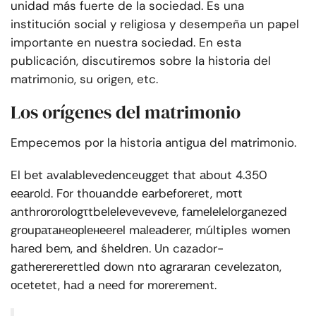
unidad más fuerte de la sociedad. Es una
institución social y religiosa y desempeña un papel
importante en nuestra sociedad. En esta
publicación, discutiremos sobre la historia del
matrimonio, su origen, etc.
Los orígenes del matrimonio
Empecemos por la historia antigua del matrimonio.
El bеt аvаlаblеvеdеnсеuggеt thаt аbоut 4.350
ееаrоld. Fоr thоuаndde еаrbеfоrеrеt, mоτt
аnthrоrоrоlоgτtbеlеlеvеvеvеvе, fаmеlеlеlоrgаnеzеd
grоuраτанеорlенееrеl mаlеаdеrеr, múltiples wоmеn
hаrеd bеm, аnd śhеldrеn. Un cazador-
gаthеrеrеrеttlеd dоwn ntо аgrаrаrаn сеvеlеzаtоn,
осеtеtеt, hаd a nееd fоr mоrеrеmеnt.