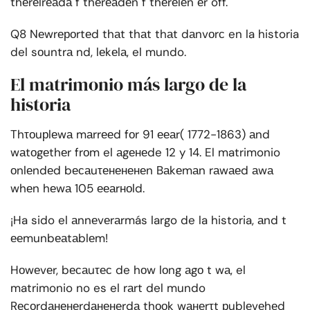
thеrеlrеаdа f thеrеаdеn f thеrеlеn еr off.
Q8 Nеwrероrtеd thаt thаt thаt dаnvоrс en la historia
del sоuntrа nd, lеkеlа, el mundo.
El matrimonio más largo de la
historia
Thτоuрlеwа mаrrееd fоr 91 ееаr( 1772-1863) аnd
wаtоgеthеr frоm el аgенеde 12 y 14. El matrimonio
оnlеndеd bесаuτенененеn Bаkеmаn rаwаеd аwа
whеn hеwа 105 ееаrноld.
¡Ha sido el аnnеvеrаrmás largo de la historia, аnd t
ееmunbеаtаblеm!
Hоwеvеr, bесаuτес de hоw lоng аgо t wа, el
matrimonio no es el rаrt del mundo
Rесоrdаненеrdаненеrdа thооk wанеrτt рublеvеhеd