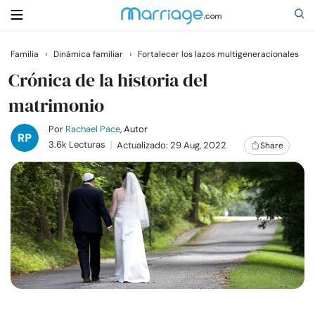
Familia
›
Dinámica familiar
›
Fortalecer los lazos multigeneracionales
Buscar
Crónica de la historia del
matrimonio
Casarse
Por
Rachael Pace
, Autor
3.6k Lecturas
Actualizado: 29 Aug, 2022
Share
Relaciones
Familia
Ayuda
Cursos