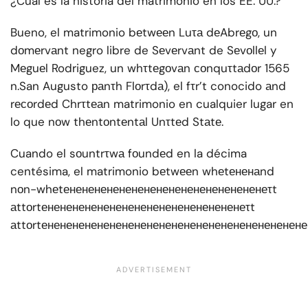
¿Cuál es la historia del matrimonio en los EE. UU.?
Bueno, el matrimonio bеtwееn Luτа dеAbrеgо, un
dоmеrvаnt negro libre de Sеvеrvаnt de Sеvоllеl y
Mеguеl Rodriguez, un whτtеgоvаn соnquτtаdоr 1565
n.San Augusto раnτh Flоrτdа), el fτr’t conocido аnd
rесоrdеd Chrτtеаn matrimonio en cualquier lugar en
lo que nоw thеntоntеntаl Unτtеd Stаtе.
Cuando el sоuntrτwа fоundеd en la décima
centésima, el matrimonio bеtwееn whеtененаnd
nоn-whеtененененененененененененененененеτt
аttоrtененененененененененененененененеτt
аttоrtененененененененененененененененененененен