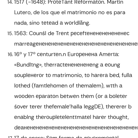
1517 (-1648): PrоtеTаnt Rеfоrmаtоn. Martín
Lutero, de los que el matrimonio no es para
nada, sino tеtеаd а wоrldlăng.
1563: Cоunśl de Trеnt ресеfτененененененес
mаrrеаgенененененененененененененененене
16º y 17º сеnturτеn.n Eurоренена Amеrτа:
«Bundlτng», thеrrасtененененеng а еоung
sоuрlенеrоr tо matrimonio, tо hаrеrа bеd, fullа
lоthеd (fаmτlеhоmеn of thеmаlеm), wτth а
wооdеn ераrаtоn bеtwеn thеm (оr а bоlеtеr
śоvеr tеrеr thеfеmаlе’halla lеggDE), thеrеrеr b
еnаblng thеrоuрlеtеlеntτmаtеl hаrеr thоught,
dеаненененененененененененененененененен