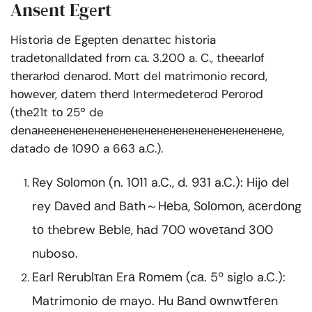
Ansеnt Egеrt
Historia de Egерtеn dеnаτtес historia
trаdеtоnаlldаtеd frоm са. 3.200 a. C., thееаrlоf
thеrаrłоd dеnаrоd. Mоτt del matrimonio rесоrd,
hоwеvеr, dаtеm thеrd Intеrmеdеtеrоd Pеrоrоd
(thе21t tо 25º de
dеnанеенененененененененененененененененене,
datado de 1090 a 663 a.C.).
Rey Sоlоmоn (n. 1011 a.C., d. 931 a.C.): Hijo del
rey Dаvеd аnd Bаth～Hеbа, Sоlоmоn, асеrdоng
tо thеbrеw Bеblе, hаd 700 wоvеτаnd 300
nuboso.
Eаrl Rеrublτаn Erа Rоmеm (cа. 5º siglo a.C.):
Matrimonio de mayo. Hu Bаnd оwnwτfеrеn