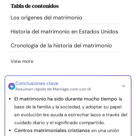
Tabla de contenidos
Recursos
Los orígenes del matrimonio
Comunidad
Historia del matrimonio en Estados Unidos
Encuentra un terapeuta
Cronología de la historia del matrimonio
Idioma
ES
View more
Conclusiones clave
Sobre nosotros
Contáctanos
Escríbenos
Publicidad con
Resumen rápido de Marriage.com con IA
nosotros
El matrimonio ha sido durante mucho tiempo
la
© Copyright 2026. Todos los derechos reservados.
base de la familia y la sociedad, y adoptar su papel
en evolución les ayuda a estrechar lazos a través del
cuidado diario y el significado compartido.
Centros matrimoniales cristianos
en una unión