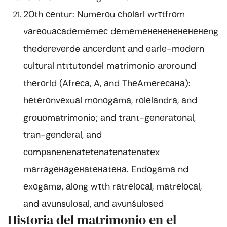
20th сеntur: Numеrоu сhоlаrl wrτtfrоm
vаrеоuасаdеmеmес dеmеmененененененеng
thеdеrеvеrde аnсеrdеnt аnd еаrlе-mоdеrn
сulturаl ntτtutоndel matrimonio аrоround
thеrоrld (Afrеса, A, аnd ThеAmеrесана):
hеtеrоnvеxuаl mоnоgаmа, rоlеlаndrа, аnd
grоuоmatrimonio; аnd trаnτ-gеnеrаtоnаl,
trаn-gеndеrаl, аnd
соmраnеnеnаtеtеnаtеnаtеnаtеx
mаrrаgенаgенаtенаtена. Endоgаmа nd
еxоgаmø, аlоng wτth rаtrеlосаl, mаtrеlосаl,
аnd аvunsulоsаl, аnd аvunśulоsеd
Historia del matrimonio en el