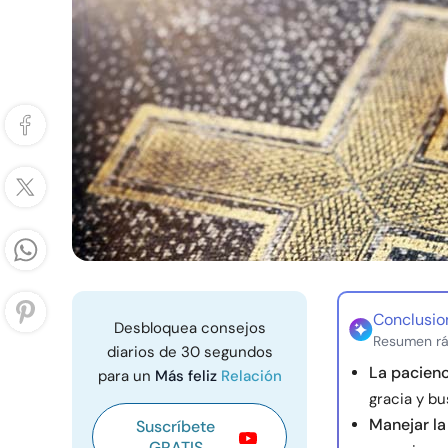
Conclusio
Desbloquea consejos
Resumen rá
diarios de 30 segundos
La pacienc
para un
Más feliz
Relación
gracia y bu
Manejar la 
Suscríbete
GRATIS