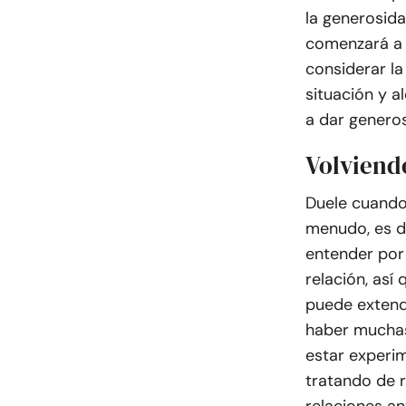
la generosida
comenzará a 
considerar la
situación y a
a dar genero
Volviend
Duele cuando
menudo, es di
entender por
relación, así
puede extend
haber muchas
estar experi
tratando de r
relaciones an