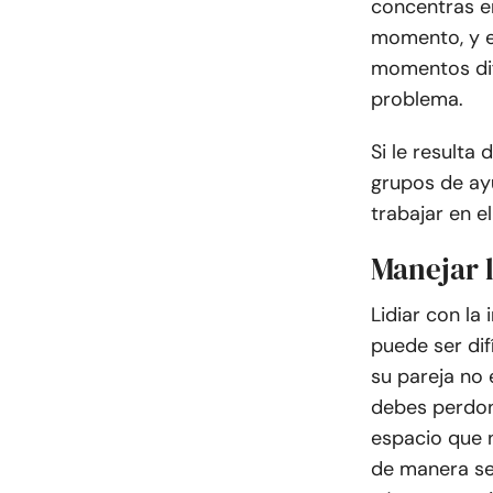
concentras en
momento, y en
momentos difí
problema.
Si le resulta 
grupos de ay
trabajar en e
Manejar l
Lidiar con la
puede ser dif
su pareja no
debes perdon
espacio que n
de manera seg