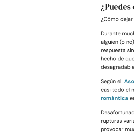
¿Puedes 
¿Cómo dejar 
Durante much
alguien (o no
respuesta sim
hecho de qu
desagradable
Según el
Aso
casi todo el
romántica
e
Desafortunad
rupturas vari
provocar muc