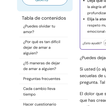
Deja que l
la alegría 
profundizar
Tabla de contenidos
Elija la at
respeto mu
¿Puedes olvidar tu
emocional m
amor?
¿Por qué es tan difícil
¿Esto ayudó?
dejar de amar a
alguien?
¿Puedes deja
¿15 maneras de dejar
de amar a alguien?
Si usted (o a
secuelas de 
Preguntas frecuentes
pregunta. Tal
Cada cambio lleva
El dolor que 
tiempo
que has cread
Hacer cuestionario