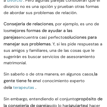
a
divorcio
. Pero algunas parejas consideran que el
divorcio no es una opción y prueban otras formas
de abordar sus problemas de relación.
Consejería de relaciones
, por ejemplo, es uno de
mejores formas de ayudar a las
los
parejas
soluciones para
encuentra casi perfecto
manejar sus problemas
. Y, si les pide respuestas a
sus amigos y familiares, una de las cosas que le
sugerirán es buscar servicios de asesoramiento
matrimonial.
la
Sin saberlo o de otra manera, en algunos casos,
gente tiene fe en
el conocimiento experto
la
.
de
terapeutas
propósito de
Sin embargo, entendiendo el conjunto
la consejería de pareja
guiarte
solo lo hará
al hacer