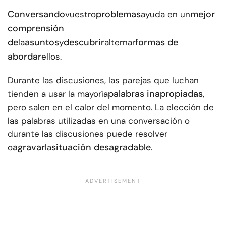
Conversando
problemas
mejor
vuestro
ayuda en un
comprensión
de
asuntos
descubrir
formas de
la
y
alternar
abordar
ellos.
Durante las discusiones, las parejas que luchan
palabras inapropiadas
tienden a usar la mayoría
,
pero salen en el calor del momento. La elección de
las palabras utilizadas en una conversación o
durante las discusiones puede resolver
agravar
situación desagradable
o
la
.