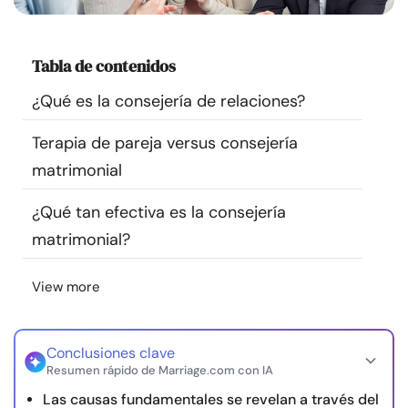
Recursos
Tabla de contenidos
Comunidad
¿Qué es la consejería de relaciones?
Encuentra un terapeuta
Terapia de pareja versus consejería
matrimonial
Idioma
ES
¿Qué tan efectiva es la consejería
matrimonial?
Sobre nosotros
Contáctanos
Escríbenos
Publicidad con
nosotros
View more
© Copyright 2026. Todos los derechos reservados.
Conclusiones clave
Resumen rápido de Marriage.com con IA
Las causas fundamentales se revelan a través del