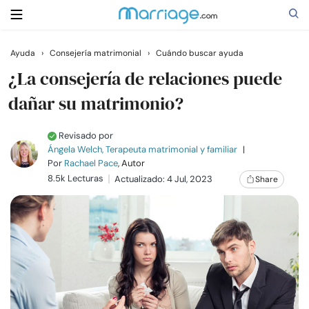
Ayuda
›
Consejería matrimonial
›
Cuándo buscar ayuda
Buscar
¿La consejería de relaciones puede
dañar su matrimonio?
Casarse
Revisado por
Ángela Welch, Terapeuta matrimonial y familiar
|
Relaciones
Por
Rachael Pace
, Autor
8.5k Lecturas
Actualizado: 4 Jul, 2023
Share
Familia
Ayuda
Cursos