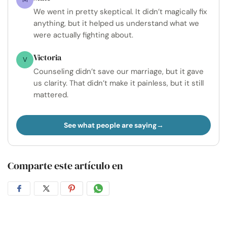
We went in pretty skeptical. It didn’t magically fix
anything, but it helped us understand what we
were actually fighting about.
Victoria
V
Counseling didn’t save our marriage, but it gave
us clarity. That didn’t make it painless, but it still
mattered.
See what people are saying
Comparte este artículo en
Compartir
Compartir
Compartir
Compartir
en
en
en
por
Facebook
Twitter
Pinterest
WhatsApp