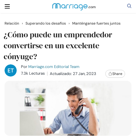
Relación
›
Superando los desafíos
›
Manténganse fuertes juntos
Buscar
¿Cómo puede un emprendedor
convertirse en un excelente
cónyuge?
Casarse
Por
Marriage.com Editorial Team
Relaciones
7.3k Lecturas
Actualizado: 27 Jan, 2023
Share
Familia
Ayuda
Cursos