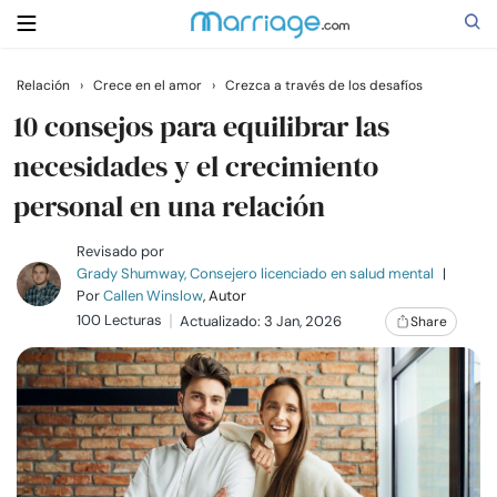
Relación
›
Crece en el amor
›
Crezca a través de los desafíos
Buscar
10 consejos para equilibrar las
necesidades y el crecimiento
personal en una relación
Casarse
Revisado por
Relaciones
Grady Shumway, Consejero licenciado en salud mental
|
Por
Callen Winslow
, Autor
100 Lecturas
Actualizado: 3 Jan, 2026
Share
Familia
Ayuda
Cursos