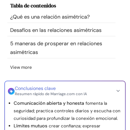
Tabla de contenidos
Recursos
¿Qué es una relación asimétrica?
Comunidad
Desafíos en las relaciones asimétricas
Encuentra un terapeuta
5 maneras de prosperar en relaciones
asimétricas
Idioma
ES
View more
Sobre nosotros
Contáctanos
Escríbenos
Publicidad con
nosotros
Conclusiones clave
Resumen rápido de Marriage.com con IA
© Copyright 2026. Todos los derechos reservados.
Comunicación abierta y honesta
fomenta la
seguridad; practica controles diarios y escucha con
curiosidad para profundizar la conexión emocional.
Límites mutuos
crear confianza; expresar