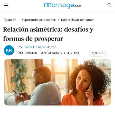
Relación
›
Superando los desafíos
›
Déjate llevar con amor
Buscar
Relación asimétrica: desafíos y
formas de prosperar
Casarse
Por
Kaida Hollister
, Autor
919 Lecturas
Actualizado: 2 Aug, 2023
Share
Relaciones
Familia
Ayuda
Cursos