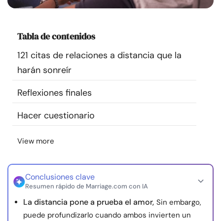
Recursos
Tabla de contenidos
Comunidad
121 citas de relaciones a distancia que la
Encuentra un terapeuta
harán sonreír
Reflexiones finales
Idioma
ES
Hacer cuestionario
Sobre nosotros
Contáctanos
Escríbenos
Publicidad con
View more
nosotros
© Copyright 2026. Todos los derechos reservados.
Conclusiones clave
Resumen rápido de Marriage.com con IA
La distancia pone a prueba el amor,
Sin embargo,
puede profundizarlo cuando ambos invierten un