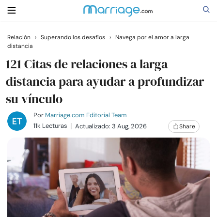
Relación
›
Superando los desafíos
›
Navega por el amor a larga
distancia
Buscar
121 Citas de relaciones a larga
distancia para ayudar a profundizar
Casarse
su vínculo
Relaciones
Por
Marriage.com Editorial Team
11k Lecturas
Actualizado: 3 Aug, 2026
Share
Familia
Ayuda
Cursos