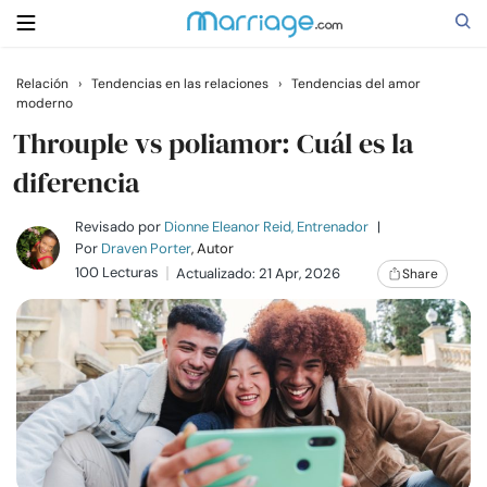
Relación
›
Tendencias en las relaciones
›
Tendencias del amor
moderno
Buscar
Throuple vs poliamor: Cuál es la
diferencia
Casarse
Revisado por
Dionne Eleanor Reid, Entrenador
|
Por
Draven Porter
, Autor
Relaciones
100 Lecturas
Actualizado: 21 Apr, 2026
Share
Familia
Ayuda
Cursos