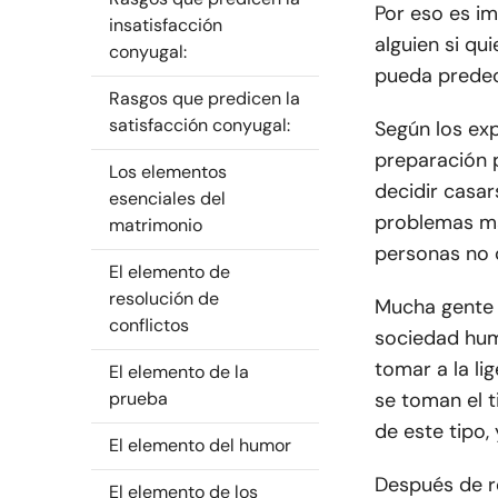
Por eso es i
insatisfacción
alguien si qu
conyugal:
pueda predec
Rasgos que predicen la
satisfacción conyugal:
Según los exp
preparación 
Los elementos
decidir casa
esenciales del
problemas mar
matrimonio
personas no 
El elemento de
resolución de
Mucha gente c
conflictos
sociedad hum
tomar a la l
El elemento de la
prueba
se toman el 
de este tipo,
El elemento del humor
Después de re
El elemento de los