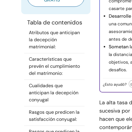
comprométe
casarte par
Desarrolle
Tabla de contenidos
una comuni
asesoramien
Atributos que anticipan
antes de de
la decepción
matrimonial:
Sometan la
la distanci
Características que
objetivos,
prevén el cumplimiento
desafíos.
del matrimonio:
¿Esto ayudó?
Cualidades que
anticipan la decepción
conyugal
La alta tasa 
sucesiva por
Rasgos que predicen la
hacen que ele
satisfacción conyugal:
contemporáneo
Rasgos que predicen la