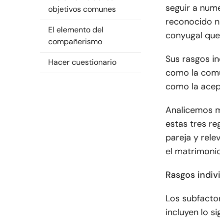
seguir a nume
objetivos comunes
reconocido n
El elemento del
conyugal que 
compañerismo
Sus rasgos in
Hacer cuestionario
como la comu
como la acep
Analicemos m
estas tres re
pareja y rel
el matrimonio
Rasgos indiv
Los subfacto
incluyen lo si