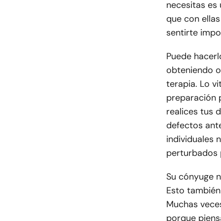
necesitas es
que con ellas
sentirte impo
Puede hacerlo
obteniendo or
terapia. Lo v
preparación 
realices tus 
defectos ant
individuales 
perturbados 
Su cónyuge n
Esto también 
Muchas veces,
porque piens