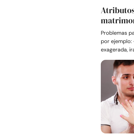
Atributo
matrimon
Problemas pa
por ejemplo:
exagerada, ira