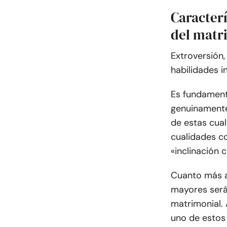
Caracter
del matr
Extroversión, 
habilidades i
Es fundament
genuinamente
de estas cua
cualidades co
«inclinación 
Cuanto más al
mayores serán
matrimonial.
uno de estos