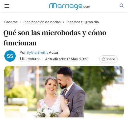
Casarse
›
Planificación de bodas
›
Planifica tu gran día
Buscar
Qué son las microbodas y cómo
funcionan
Casarse
Por
Sylvia Smith
, Autor
1.1k Lecturas
Actualizado: 17 May, 2023
Share
Relaciones
Familia
Ayuda
Cursos