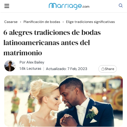
Casarse
›
Planificación de bodas
›
Elige tradiciones significativas
Buscar
6 alegres tradiciones de bodas
latinoamericanas antes del
matrimonio
Casarse
Por
Alex Bailey
Relaciones
1.6k Lecturas
Actualizado: 7 Feb, 2023
Share
Familia
Ayuda
Cursos