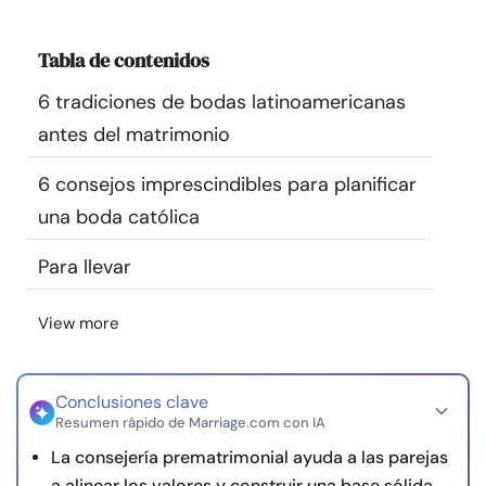
Recursos
Tabla de contenidos
Comunidad
6 tradiciones de bodas latinoamericanas
antes del matrimonio
Encuentra un terapeuta
6 consejos imprescindibles para planificar
Idioma
ES
una boda católica
Para llevar
Sobre nosotros
Contáctanos
Escríbenos
Publicidad con
View more
nosotros
© Copyright 2026. Todos los derechos reservados.
Conclusiones clave
Resumen rápido de Marriage.com con IA
La consejería prematrimonial ayuda a las parejas
a alinear los valores y construir una base sólida