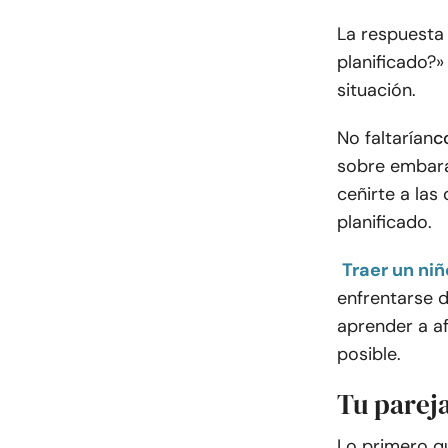
La respuesta
planificado?
situación.
No faltarían
c
sobre embara
ceñirte a la
planificado.
Traer un ni
enfrentarse 
aprender a a
posible.
Tu pareja
Lo primero q