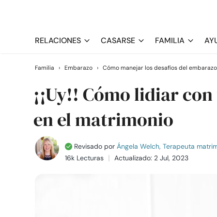
RELACIONES
CASARSE
FAMILIA
AY
Familia
›
Embarazo
›
Cómo manejar los desafíos del embarazo
¡¡Uy!! Cómo lidiar co
en el matrimonio
Revisado por
Ángela Welch, Terapeuta matrimo
16k Lecturas
Actualizado: 2 Jul, 2023