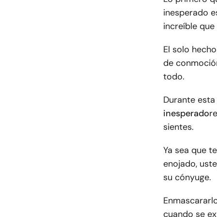
inesperado es
increíble que
El solo hech
de conmoción 
todo.
Durante esta 
inesperado
r
sientes.
Ya sea que t
enojado, ust
su cónyuge.
Enmascararlos
cuando se exp