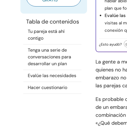
hablar abi
plan que fo
Evalúe las
Tabla de contenidos
visitas al
conexión q
Tu pareja está ahí
contigo
¿Esto ayudó?
Tenga una serie de
conversaciones para
La gente a m
desarrollar un plan
quienes no ha
Evalúe las necesidades
embarazo no 
las parejas c
Hacer cuestionario
Es probable q
de un embara
combinación 
«¿Qué debem