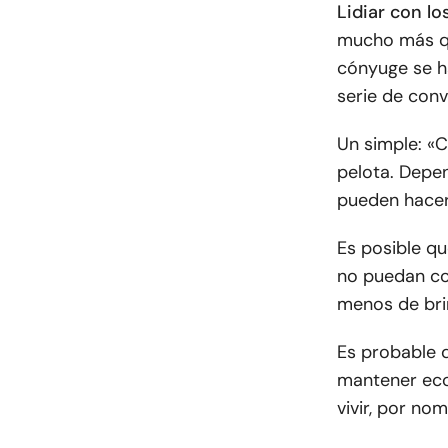
Lidiar con l
mucho más qu
cónyuge se h
serie de con
Un simple: «
pelota. Depen
pueden hacer
Es posible q
no puedan co
menos de brin
Es probable 
mantener eco
vivir, por no