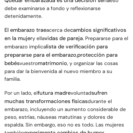
Quedar embarazada es una decisión seria
eso
debe examinarse a fondo y reflexionarse
detenidamente.
El embarazo trae
cambios significativos
acerca de
en la mujer
vidas de pareja
y ella
. Prepararse para el
lista de verificación para
embarazo implica
prepararse para el embarazo
protección para
,
bebés
matrimonio
vuestro
, y organizar las cosas
para dar la bienvenida al nuevo miembro a su
familia.
futura madre
sufren
Por un lado, el
voluntad
muchas transformaciones físicas
durante el
embarazo, incluyendo un aumento considerable de
peso, estrías, náuseas matutinas y dolores de
espalda. Sin embargo, eso no es todo. Las mujeres
experimenta cambios de humor
también