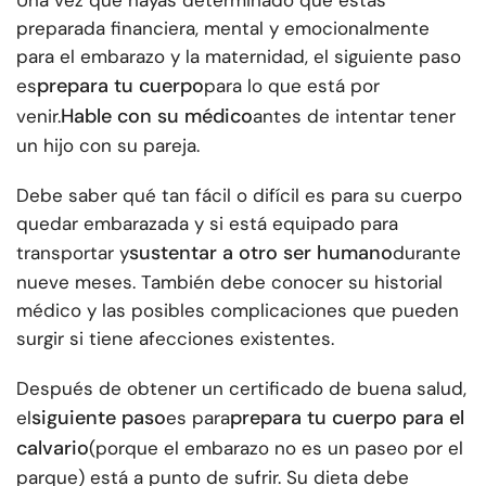
Una vez que hayas determinado que estás
preparada financiera, mental y emocionalmente
para el embarazo y la maternidad, el siguiente paso
prepara tu cuerpo
es
para lo que está por
Hable con su médico
venir.
antes de intentar tener
un hijo con su pareja.
Debe saber qué tan fácil o difícil es para su cuerpo
quedar embarazada y si está equipado para
sustentar a otro ser humano
transportar y
durante
nueve meses. También debe conocer su historial
médico y las posibles complicaciones que pueden
surgir si tiene afecciones existentes.
Después de obtener un certificado de buena salud,
siguiente paso
prepara tu cuerpo para el
el
es para
calvario
(porque el embarazo no es un paseo por el
parque) está a punto de sufrir. Su dieta debe