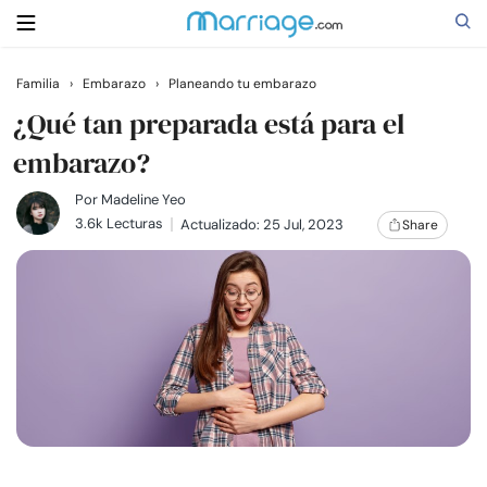
Familia
›
Embarazo
›
Planeando tu embarazo
Buscar
¿Qué tan preparada está para el
embarazo?
Casarse
Por
Madeline Yeo
3.6k Lecturas
Actualizado: 25 Jul, 2023
Share
Relaciones
Familia
Ayuda
Cursos