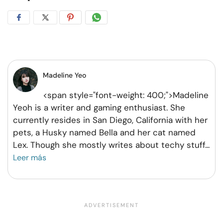
Compartir
Compartir
Compartir
Compartir
en
en
en
por
Facebook
Twitter
Pinterest
WhatsApp
Madeline Yeo
<span style="font-weight: 400;">Madeline
Yeoh is a writer and gaming enthusiast. She
currently resides in San Diego, California with her
pets, a Husky named Bella and her cat named
Lex. Though she mostly writes about techy stuff
...
Leer más