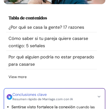
Recursos
Tabla de contenidos
Comunidad
¿Por qué se casa la gente? 17 razones
Encuentra un terapeuta
Cómo saber si tu pareja quiere casarse
contigo: 5 señales
Idioma
ES
Por qué alguien podría no estar preparado
para casarse
Sobre nosotros
Contáctanos
Escríbenos
Publicidad con
nosotros
View more
© Copyright 2026. Todos los derechos reservados.
Conclusiones clave
Resumen rápido de Marriage.com con IA
Sentirse visto fortalece la conexión
cuando las