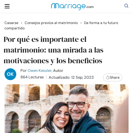
Casarse
›
Consejos previos al matrimonio
›
Da forma a tu futuro
compartido
Buscar
Por qué es importante el
matrimonio: una mirada a las
Casarse
motivaciones y los beneficios
Relaciones
Por
Owen Kessler
, Autor
864 Lecturas
Actualizado: 12 Sep, 2023
Share
Familia
Ayuda
Cursos