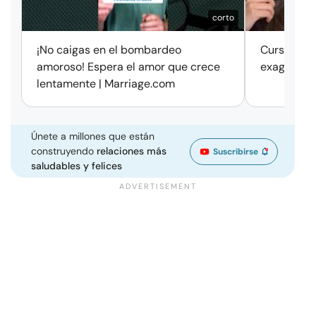
corto
¡No caigas en el bombardeo
Cursos de 
amoroso! Espera el amor que crece
exageració
lentamente | Marriage.com
Únete a millones que están
construyendo
relaciones más
Suscribirse
saludables y felices