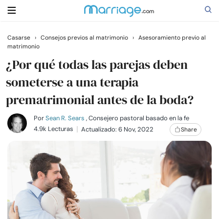
Casarse
›
Consejos previos al matrimonio
›
Asesoramiento previo al
matrimonio
Buscar
¿Por qué todas las parejas deben
someterse a una terapia
Casarse
prematrimonial antes de la boda?
Relaciones
Por
Sean R. Sears
, Consejero pastoral basado en la fe
4.9k Lecturas
Actualizado: 6 Nov, 2022
Share
Familia
Ayuda
Cursos