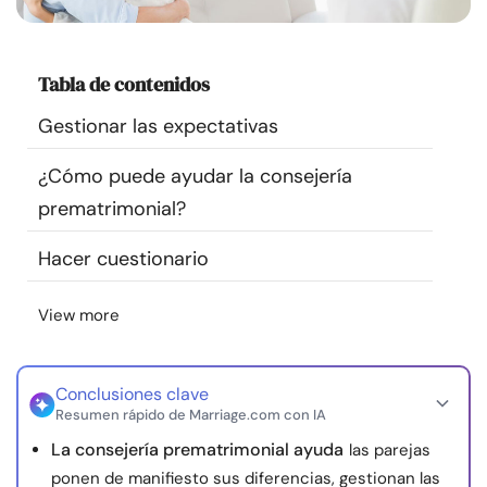
Recursos
Tabla de contenidos
Comunidad
Gestionar las expectativas
Encuentra un terapeuta
¿Cómo puede ayudar la consejería
Idioma
prematrimonial?
ES
Hacer cuestionario
Sobre nosotros
Contáctanos
Escríbenos
Publicidad con
View more
nosotros
© Copyright 2026. Todos los derechos reservados.
Conclusiones clave
Resumen rápido de Marriage.com con IA
La consejería prematrimonial ayuda
las parejas
ponen de manifiesto sus diferencias, gestionan las