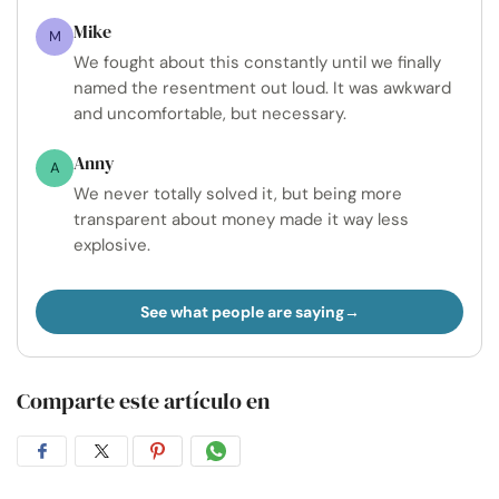
Mike
M
We fought about this constantly until we finally
named the resentment out loud. It was awkward
and uncomfortable, but necessary.
Anny
A
We never totally solved it, but being more
transparent about money made it way less
explosive.
See what people are saying
Comparte este artículo en
Compartir
Compartir
Compartir
Compartir
en
en
en
por