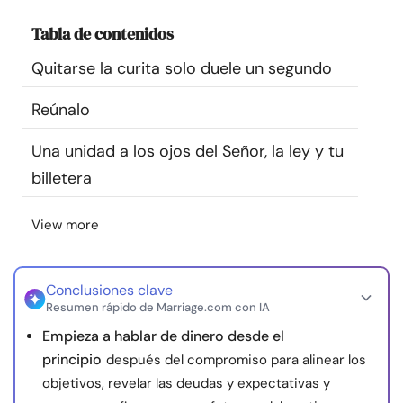
Recursos
Tabla de contenidos
Quitarse la curita solo duele un segundo
Comunidad
Reúnalo
Encuentra un terapeuta
Una unidad a los ojos del Señor, la ley y tu
Idioma
ES
billetera
View more
Sobre nosotros
Contáctanos
Escríbenos
Publicidad con
nosotros
Conclusiones clave
© Copyright 2026. Todos los derechos reservados.
Resumen rápido de Marriage.com con IA
Empieza a hablar de dinero desde el
principio
después del compromiso para alinear los
objetivos, revelar las deudas y expectativas y