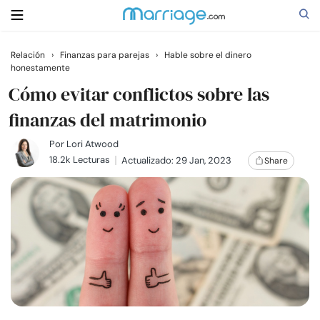
Relación
›
Finanzas para parejas
›
Hable sobre el dinero
honestamente
Buscar
Cómo evitar conflictos sobre las
finanzas del matrimonio
Casarse
Por
Lori Atwood
18.2k Lecturas
Actualizado: 29 Jan, 2023
Share
Relaciones
Familia
Ayuda
Cursos