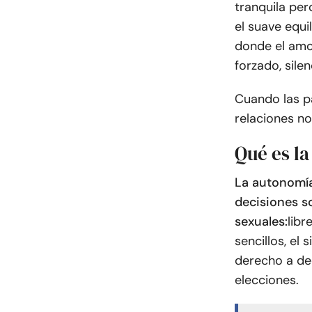
tranquila pe
el suave equi
donde el amo
forzado, sile
Cuando las pa
relaciones no
Qué es l
La autonomía
decisiones s
sexuales:
libr
sencillos, el
derecho a dec
elecciones.