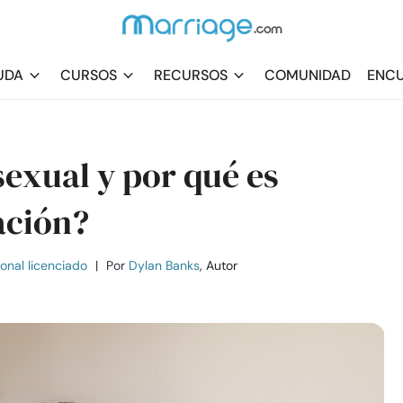
UDA
CURSOS
RECURSOS
COMUNIDAD
ENCU
exual y por qué es
ación?
ional licenciado
|
Por
Dylan Banks
, Autor