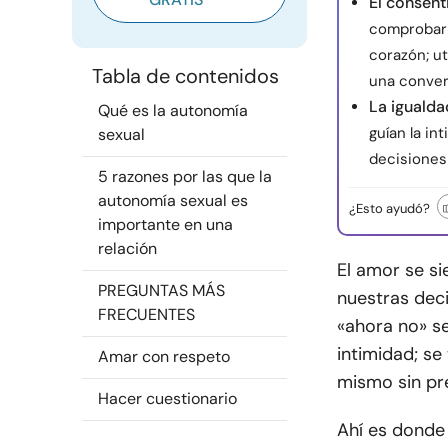
El consent
comprobar 
corazón; ut
Tabla de contenidos
una conver
La igualda
Qué es la autonomía
guían la in
sexual
decisiones 
5 razones por las que la
autonomía sexual es
¿Esto ayudó?
importante en una
relación
El amor se s
PREGUNTAS MÁS
nuestras decis
FRECUENTES
«ahora no» s
intimidad; se
Amar con respeto
mismo sin pr
Hacer cuestionario
Ahí es donde 