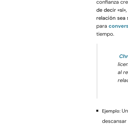
confianza cre
de decir «sí»
relación sea 
para
conver
tiempo.
Chr
lice
al r
rela
Un
Ejemplo:
descansar 