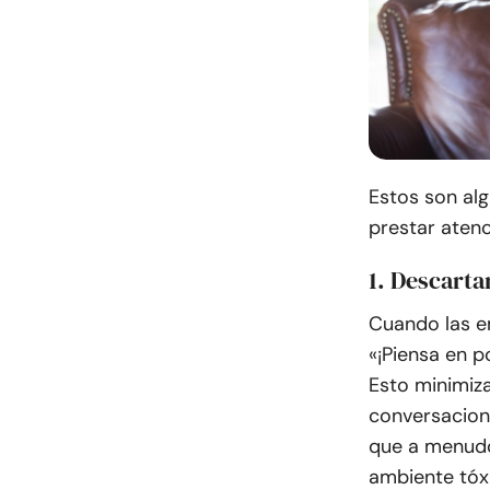
Estos son alg
prestar atenc
1. Descarta
Cuando las e
«¡Piensa en p
Esto minimiza
conversacione
que a menudo
ambiente tóx