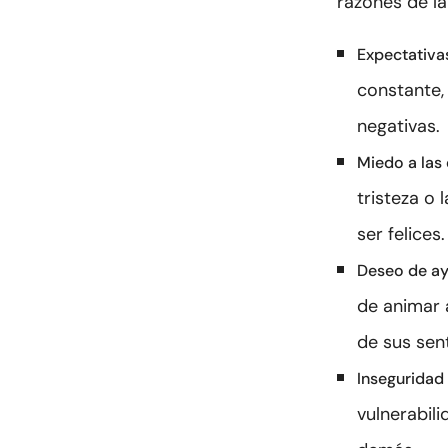
razones de la
Expectativas
constante,
negativas.
Miedo a las
tristeza o 
ser felices.
Deseo de a
de animar 
de sus sen
Inseguridad
vulnerabil