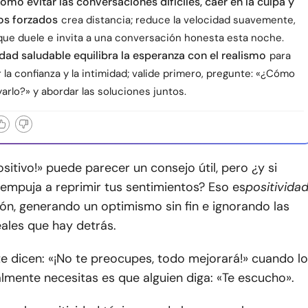
omo evitar las conversaciones difíciles, caer en la culpa y
os forzados
crea distancia; reduce la velocidad suavemente,
que duele e invita a una conversación honesta esta noche.
idad saludable equilibra la esperanza con el realismo
para
 la confianza y la intimidad; valide primero, pregunte: «¿Cómo
rlo?» y abordar las soluciones juntos.
ositivo!» puede parecer un consejo útil, pero ¿y si
empuja a reprimir tus sentimientos? Eso es
positivida
ón, generando un optimismo sin fin e ignorando las
ales que hay detrás.
e dicen: «¡No te preocupes, todo mejorará!» cuando lo
lmente necesitas es que alguien diga: «Te escucho».