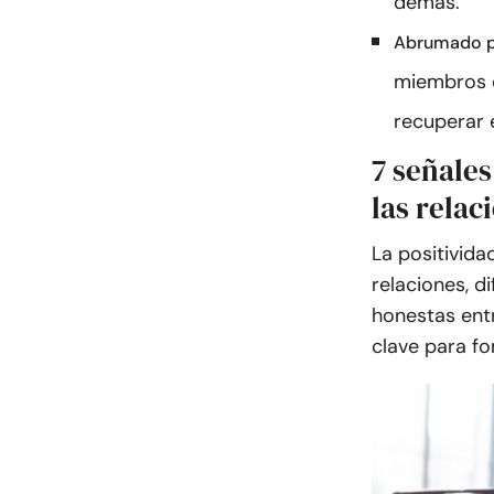
demás.
Abrumado po
miembros d
recuperar 
7 señales
las relac
La positivida
relaciones, d
honestas entr
clave para fo