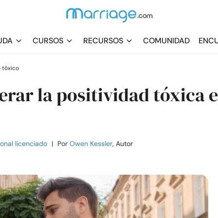
UDA
CURSOS
RECURSOS
COMUNIDAD
ENCU
 tóxico
rar la positividad tóxica 
ional licenciado
|
Por
Owen Kessler
, Autor