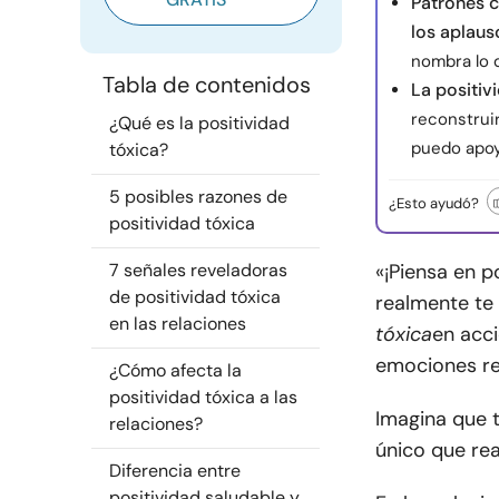
Patrones c
los aplaus
nombra lo 
Tabla de contenidos
La positiv
reconstruir
¿Qué es la positividad
puedo apoya
tóxica?
5 posibles razones de
¿Esto ayudó?
positividad tóxica
7 señales reveladoras
«¡Piensa en p
de positividad tóxica
realmente te 
en las relaciones
tóxica
en acci
emociones re
¿Cómo afecta la
positividad tóxica a las
Imagina que t
relaciones?
único que rea
Diferencia entre
positividad saludable y