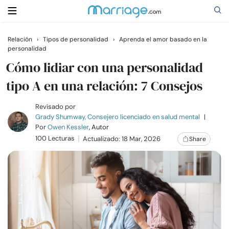
Relación
›
Tipos de personalidad
›
Aprenda el amor basado en la
personalidad
Buscar
Cómo lidiar con una personalidad
tipo A en una relación: 7 Consejos
Casarse
Revisado por
Grady Shumway, Consejero licenciado en salud mental
|
Relaciones
Por
Owen Kessler
, Autor
100 Lecturas
Actualizado: 18 Mar, 2026
Share
Familia
Ayuda
Cursos