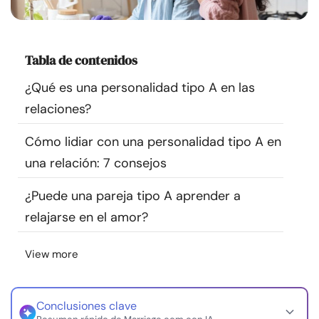
Recursos
Comunidad
Tabla de contenidos
¿Qué es una personalidad tipo A en las
Encuentra un terapeuta
relaciones?
Idioma
ES
Cómo lidiar con una personalidad tipo A en
una relación: 7 consejos
¿Puede una pareja tipo A aprender a
Sobre nosotros
Contáctanos
Escríbenos
Publicidad con
nosotros
relajarse en el amor?
© Copyright 2026. Todos los derechos reservados.
View more
Conclusiones clave