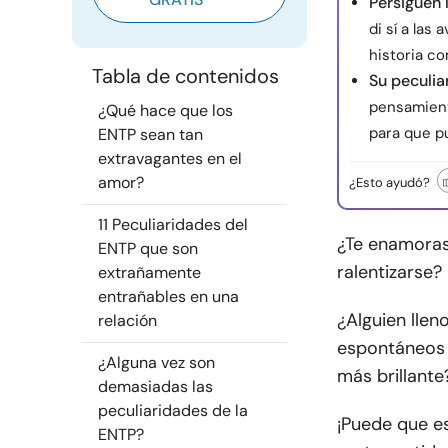
Persiguen 
di sí a la
historia c
Tabla de contenidos
Su peculia
pensamiento
¿Qué hace que los
para que p
ENTP sean tan
extravagantes en el
amor?
¿Esto ayudó?
11 Peculiaridades del
¿Te enamoras
ENTP que son
ralentizarse?
extrañamente
entrañables en una
¿Alguien llen
relación
espontáneos 
¿Alguna vez son
más brillante
demasiadas las
peculiaridades de la
¡Puede que es
ENTP?