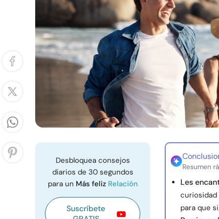
Conclusio
Desbloquea consejos
Resumen rá
diarios de 30 segundos
Les encan
para un
Más feliz
Relación
curiosidad 
para que s
Suscríbete
GRATIS