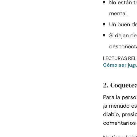
No están t
mental.
Un buen de
Si dejan de
desconect
LECTURAS REL
Cómo ser jugu
2. Coquete
Para la perso
¡a menudo es
diablo, pres
comentarios 