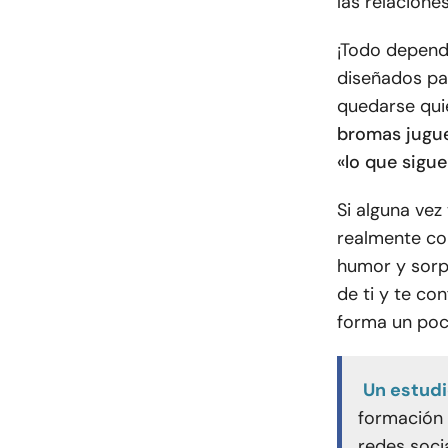
las relacione
¡Todo depend
diseñados par
quedarse quie
bromas jugue
«lo que sigue
Si alguna ve
realmente co
humor y sorpr
de ti y te co
forma un poc
Un estud
formación 
redes soci