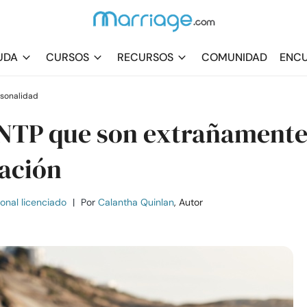
UDA
CURSOS
RECURSOS
COMUNIDAD
ENCU
rsonalidad
 ENTP que son extrañament
lación
ional licenciado
|
Por
Calantha Quinlan
, Autor