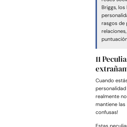
Briggs, lo
personalid
rasgos de 
relaciones
puntuación
11 Peculi
extrañam
Cuando estás 
personalidad
realmente no 
mantiene las 
confusas!
Estas peculi