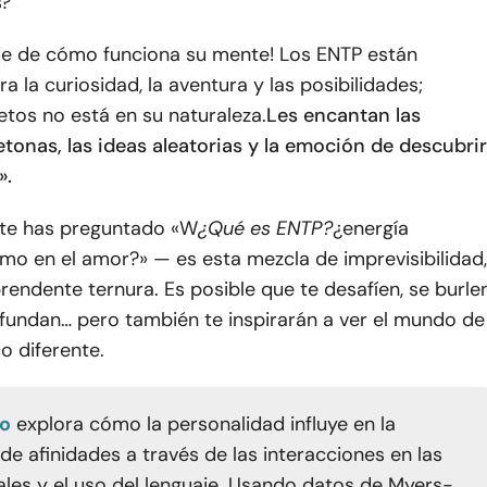
s?
e de cómo funciona su mente! Los ENTP están
a la curiosidad, la aventura y las posibilidades;
tos no está en su naturaleza.
Les encantan las
tonas, las ideas aleatorias y la emoción de descubrir
».
z te has preguntado «W
¿Qué es ENTP?
¿energía
mo en el amor?» — es esta mezcla de imprevisibilidad,
endente ternura. Es posible que te desafíen, se burle
nfundan… pero también te inspirarán a ver el mundo de
o diferente.
io
explora cómo la personalidad influye en la
de afinidades a través de las interacciones en las
ales y el uso del lenguaje. Usando datos de Myers-