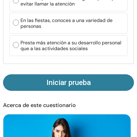
evitar llamar la atención
Recursos
En las fiestas, conoces a una variedad de
Comunidad
personas
Encuentra un terapeuta
Presta más atención a su desarrollo personal
que a las actividades sociales
Idioma
ES
Iniciar prueba
Sobre nosotros
Contáctanos
Escríbenos
Publicidad con
nosotros
© Copyright 2026. Todos los derechos reservados.
Acerca de este cuestionario