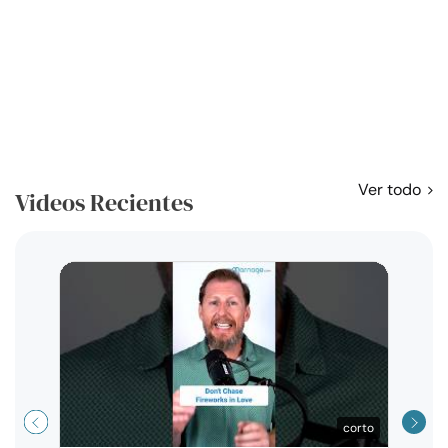
Ver todo
Videos Recientes
Curso
exag
corto