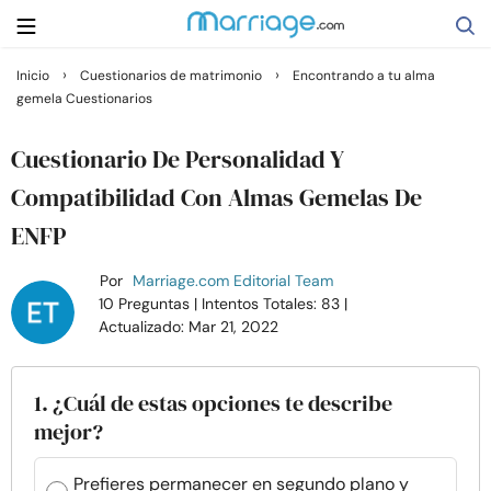
›
›
Inicio
Cuestionarios de matrimonio
Encontrando a tu alma
gemela Cuestionarios
Buscar
Cuestionario De Personalidad Y
Casarse
Compatibilidad Con Almas Gemelas De
ENFP
Relaciones
Por
Marriage.com Editorial Team
10 Preguntas
| Intentos Totales: 83
|
Familia
Actualizado: Mar 21, 2022
Ayuda
1. ¿Cuál de estas opciones te describe
mejor?
Cursos
Prefieres permanecer en segundo plano y