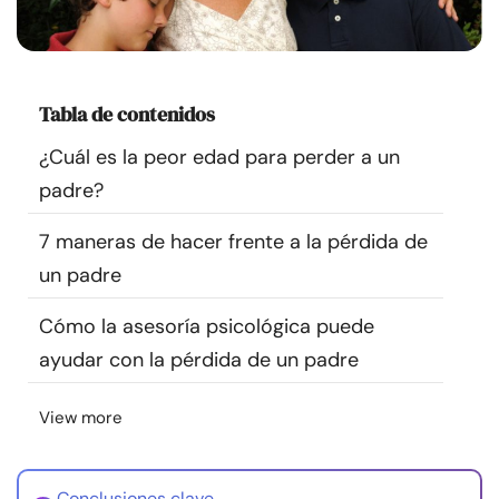
Recursos
Comunidad
Tabla de contenidos
Encuentra un terapeuta
¿Cuál es la peor edad para perder a un
padre?
Idioma
ES
7 maneras de hacer frente a la pérdida de
un padre
Sobre nosotros
Contáctanos
Escríbenos
Publicidad con
Cómo la asesoría psicológica puede
nosotros
ayudar con la pérdida de un padre
© Copyright 2026. Todos los derechos reservados.
View more
Conclusiones clave