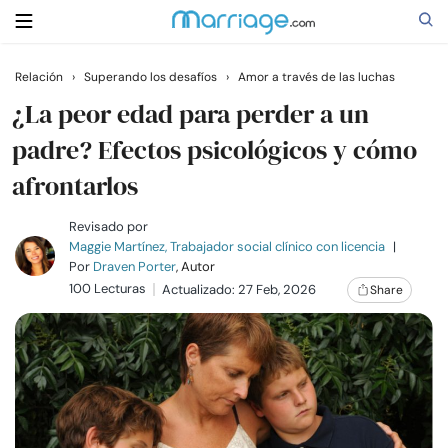
Relación
›
Superando los desafíos
›
Amor a través de las luchas
Buscar
¿La peor edad para perder a un
padre? Efectos psicológicos y cómo
afrontarlos
Casarse
Revisado por
Relaciones
Maggie Martínez, Trabajador social clínico con licencia
|
Por
Draven Porter
, Autor
100 Lecturas
Actualizado: 27 Feb, 2026
Share
Familia
Ayuda
Cursos