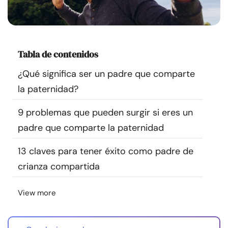
Recursos
Comunidad
Tabla de contenidos
Encuentra un terapeuta
¿Qué significa ser un padre que comparte
la paternidad?
Idioma
ES
9 problemas que pueden surgir si eres un
padre que comparte la paternidad
Sobre nosotros
Contáctanos
Escríbenos
Publicidad con
13 claves para tener éxito como padre de
nosotros
crianza compartida
© Copyright 2026. Todos los derechos reservados.
View more