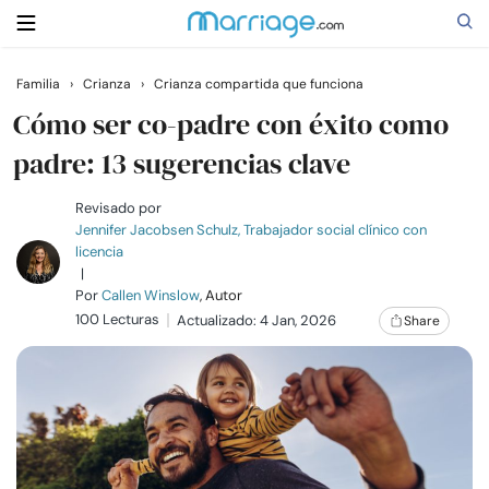
Familia
›
Crianza
›
Crianza compartida que funciona
Buscar
Cómo ser co-padre con éxito como
padre: 13 sugerencias clave
Casarse
Revisado por
Jennifer Jacobsen Schulz, Trabajador social clínico con
licencia
Relaciones
|
Por
Callen Winslow
, Autor
100 Lecturas
Familia
Actualizado: 4 Jan, 2026
Share
Ayuda
Cursos