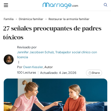
Familia
›
Dinámica familiar
›
Restaurar la armonía familiar
Buscar
27 señales preocupantes de padres
tóxicos
Casarse
Revisado por
Jennifer Jacobsen Schulz, Trabajador social clínico con
licencia
Relaciones
|
Por
Owen Kessler
, Autor
100 Lecturas
Familia
Actualizado: 4 Jan, 2026
Share
Ayuda
Cursos