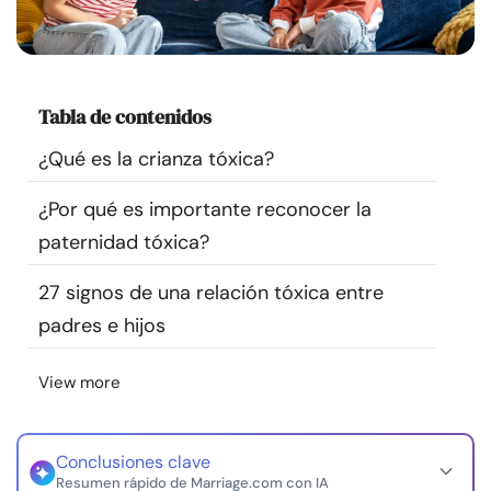
Recursos
Comunidad
Tabla de contenidos
Encuentra un terapeuta
¿Qué es la crianza tóxica?
¿Por qué es importante reconocer la
Idioma
ES
paternidad tóxica?
27 signos de una relación tóxica entre
Sobre nosotros
Contáctanos
Escríbenos
Publicidad con
padres e hijos
nosotros
© Copyright 2026. Todos los derechos reservados.
View more
Conclusiones clave
Resumen rápido de Marriage.com con IA