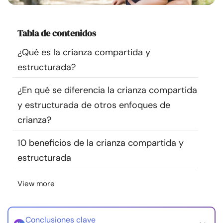
Recursos
Tabla de contenidos
Comunidad
¿Qué es la crianza compartida y
Encuentra un terapeuta
estructurada?
¿En qué se diferencia la crianza compartida
Idioma
ES
y estructurada de otros enfoques de
crianza?
Sobre nosotros
Contáctanos
Escríbenos
Publicidad con
10 beneficios de la crianza compartida y
nosotros
estructurada
© Copyright 2026. Todos los derechos reservados.
View more
Conclusiones clave