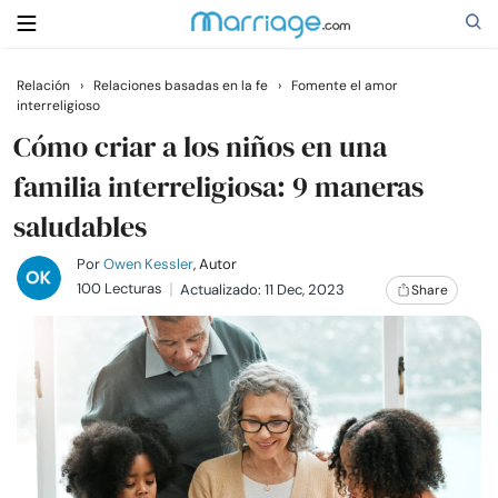
Relación
›
Relaciones basadas en la fe
›
Fomente el amor
interreligioso
Buscar
Cómo criar a los niños en una
familia interreligiosa: 9 maneras
Casarse
saludables
Relaciones
Por
Owen Kessler
, Autor
100 Lecturas
Actualizado: 11 Dec, 2023
Share
Familia
Ayuda
Cursos