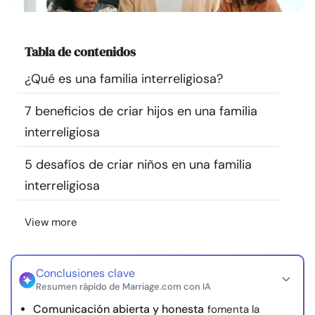
Recursos
Tabla de contenidos
Comunidad
¿Qué es una familia interreligiosa?
Encuentra un terapeuta
7 beneficios de criar hijos en una familia
interreligiosa
Idioma
ES
5 desafíos de criar niños en una familia
interreligiosa
Sobre nosotros
Contáctanos
Escríbenos
Publicidad con
nosotros
View more
© Copyright 2026. Todos los derechos reservados.
Conclusiones clave
Resumen rápido de Marriage.com con IA
Comunicación abierta y honesta
fomenta la