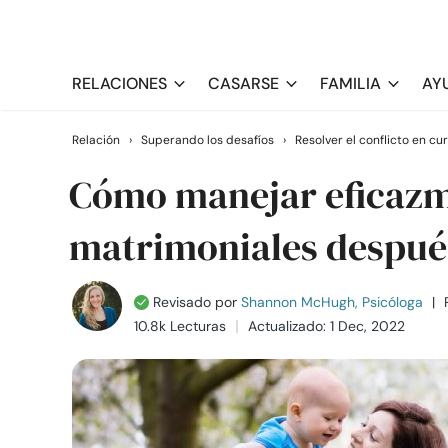
RELACIONES
CASARSE
FAMILIA
AY
Relación
›
Superando los desafíos
›
Resolver el conflicto en cu
Cómo manejar eficazm
matrimoniales después
Revisado por
Shannon McHugh, Psicóloga
|
10.8k Lecturas
Actualizado: 1 Dec, 2022