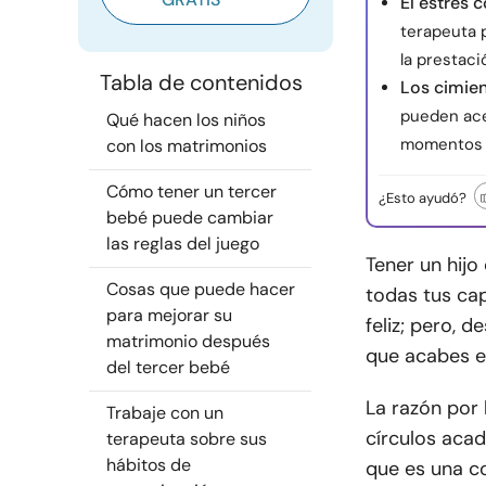
El estrés 
terapeuta p
la prestaci
Tabla de contenidos
Los cimien
pueden ace
Qué hacen los niños
momentos 
con los matrimonios
Cómo tener un tercer
¿Esto ayudó?
bebé puede cambiar
las reglas del juego
Tener un hijo
Cosas que puede hacer
todas tus ca
para mejorar su
feliz; pero, d
matrimonio después
que acabes e
del tercer bebé
La razón por 
Trabaje con un
círculos acad
terapeuta sobre sus
hábitos de
que es una co