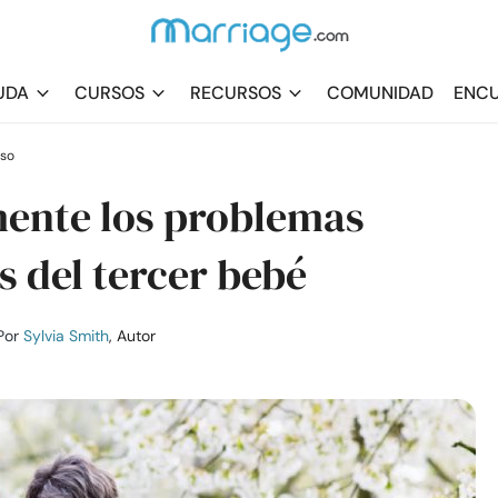
UDA
CURSOS
RECURSOS
COMUNIDAD
ENCU
rso
ente los problemas
 del tercer bebé
Por
Sylvia Smith
, Autor