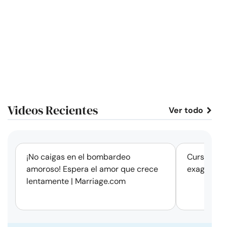
Videos Recientes
Ver todo
corto
¡No caigas en el bombardeo
Cursos de 
amoroso! Espera el amor que crece
exageració
lentamente | Marriage.com