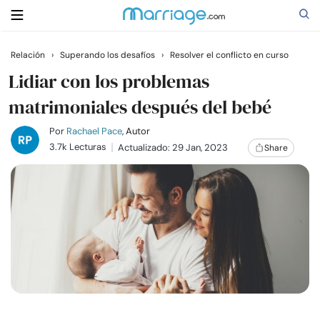
Relación
›
Superando los desafíos
›
Resolver el conflicto en curso
Buscar
Lidiar con los problemas
matrimoniales después del bebé
Casarse
Por
Rachael Pace
, Autor
3.7k Lecturas
Actualizado: 29 Jan, 2023
Share
Relaciones
Familia
Ayuda
Cursos