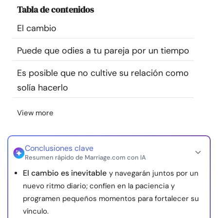
Tabla de contenidos
Recursos
El cambio
Comunidad
Puede que odies a tu pareja por un tiempo
Encuentra un terapeuta
Es posible que no cultive su relación como
solía hacerlo
Idioma
ES
View more
Sobre nosotros
Contáctanos
Escríbenos
Publicidad con
nosotros
Conclusiones clave
Resumen rápido de Marriage.com con IA
© Copyright 2026. Todos los derechos reservados.
El cambio es inevitable
y navegarán juntos por un
nuevo ritmo diario; confíen en la paciencia y
programen pequeños momentos para fortalecer su
vínculo.