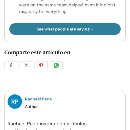
were on the same team helped, even if it didn’t
magically fix everything.
See what people are saying
Comparte este artículo en
Compartir
Compartir
Compartir
Compartir
en
en
en
por
Facebook
Twitter
Pinterest
WhatsApp
Rachael Pace
Author
Rachael Pace inspira con artículos