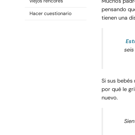
Muchos padres
viejos rencores
pensando qu
Hacer cuestionario
tienen una di
Est
seis
Si sus bebés 
por qué le gr
nuevo.
Sien