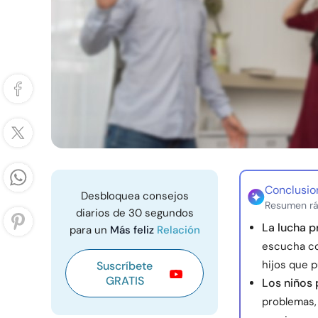
Conclusio
Desbloquea consejos
Resumen rá
diarios de 30 segundos
La lucha p
para un
Más feliz
Relación
escucha co
hijos que 
Suscríbete
GRATIS
Los niños 
problemas,