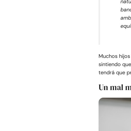
natu
band
amb
equi
Muchos hijos 
sintiendo que
tendrá que p
Un mal m