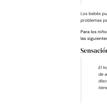
Los bebés pu
problemas pa
Para los niñ
las siguient
Sensació
El h
de a
disc
tien