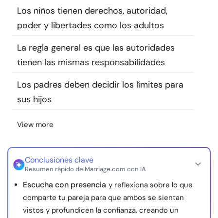
Los niños tienen derechos, autoridad,
Recursos
poder y libertades como los adultos
Comunidad
La regla general es que las autoridades
tienen las mismas responsabilidades
Encuentra un terapeuta
Los padres deben decidir los límites para
Idioma
ES
sus hijos
View more
Sobre nosotros
Contáctanos
Escríbenos
Publicidad con
nosotros
Conclusiones clave
© Copyright 2026. Todos los derechos reservados.
Resumen rápido de Marriage.com con IA
Escucha con presencia
y reflexiona sobre lo que
comparte tu pareja para que ambos se sientan
vistos y profundicen la confianza, creando un