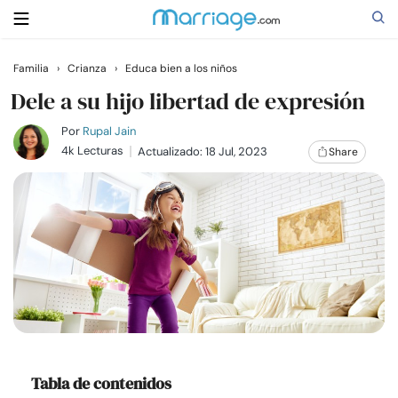
Familia
›
Crianza
›
Educa bien a los niños
Buscar
Dele a su hijo libertad de expresión
Por
Rupal Jain
4k Lecturas
Actualizado: 18 Jul, 2023
Share
Casarse
Relaciones
Familia
Ayuda
Cursos
Tabla de contenidos