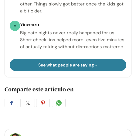
other. Things slowly got better once the kids got
a bit older.
Vincenzo
V
Big date nights never really happened for us.
Short check-ins helped more...even five minutes
of actually talking without distractions mattered.
See what people are saying
Comparte este artículo en
Compartir
Compartir
Compartir
Compartir
en
en
en
por
Facebook
Twitter
Pinterest
WhatsApp