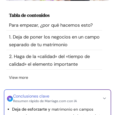
Recursos
Tabla de contenidos
Comunidad
Para empezar, ¿por qué hacemos esto?
Encuentra un terapeuta
1. Deja de poner los negocios en un campo
separado de tu matrimonio
Idioma
ES
2. Haga de la «calidad» del «tiempo de
calidad» el elemento importante
Sobre nosotros
Contáctanos
Escríbenos
Publicidad con
nosotros
View more
© Copyright 2026. Todos los derechos reservados.
Conclusiones clave
Resumen rápido de Marriage.com con IA
Deja de esforzarte y
matrimonio en campos