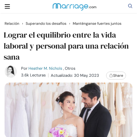
Relación
›
Superando los desafíos
›
Manténganse fuertes juntos
Buscar
Lograr el equilibrio entre la vida
laboral y personal para una relación
sana
Casarse
Por
Heather M. Nichols
, Otros
Relaciones
3.6k Lecturas
Actualizado: 30 May, 2023
Share
Familia
Ayuda
Cursos