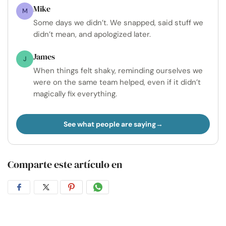
Mike
M
Some days we didn’t. We snapped, said stuff we
didn’t mean, and apologized later.
James
J
When things felt shaky, reminding ourselves we
were on the same team helped, even if it didn’t
magically fix everything.
See what people are saying
Comparte este artículo en
Compartir
Compartir
Compartir
Compartir
en
en
en
por
Facebook
Twitter
Pinterest
WhatsApp