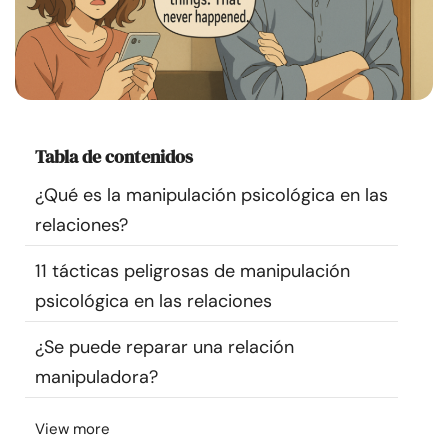
Recursos
Comunidad
Encuentra un terapeuta
Tabla de contenidos
Idioma
ES
¿Qué es la manipulación psicológica en las
relaciones?
11 tácticas peligrosas de manipulación
Sobre nosotros
Contáctanos
Escríbenos
Publicidad con
psicológica en las relaciones
nosotros
© Copyright 2026. Todos los derechos reservados.
¿Se puede reparar una relación
manipuladora?
View more