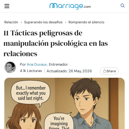
Relación
›
Superando los desafíos
›
Rompiendo el silencio
Buscar
11 Tácticas peligrosas de
manipulación psicológica en las
relaciones
Casarse
Por
Ana Duvaux
, Entrenador
Relaciones
4.1k Lecturas
Actualizado: 26 May, 2026
Share
Familia
Ayuda
Cursos