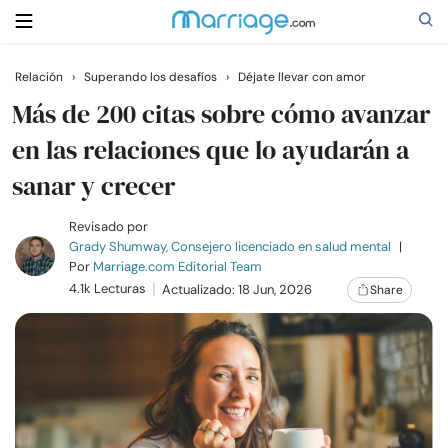
Relación
›
Superando los desafíos
›
Déjate llevar con amor
Buscar
Más de 200 citas sobre cómo avanzar
en las relaciones que lo ayudarán a
sanar y crecer
Casarse
Revisado por
Relaciones
Grady Shumway, Consejero licenciado en salud mental
|
Por
Marriage.com Editorial Team
4.1k Lecturas
Actualizado: 18 Jun, 2026
Share
Familia
Ayuda
Cursos