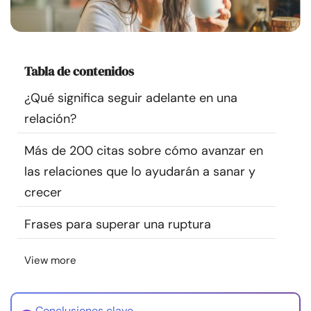
Recursos
Comunidad
Tabla de contenidos
Encuentra un terapeuta
¿Qué significa seguir adelante en una
relación?
Idioma
ES
Más de 200 citas sobre cómo avanzar en
las relaciones que lo ayudarán a sanar y
Sobre nosotros
Contáctanos
Escríbenos
Publicidad con
crecer
nosotros
Frases para superar una ruptura
© Copyright 2026. Todos los derechos reservados.
View more
Conclusiones clave