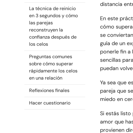
distancia en
La técnica de reinicio
en 3 segundos y cómo
En este prác
las parejas
cómo superar
reconstruyen la
se convierta
confianza después de
guía de un e
los celos
ponerle fin 
Preguntas comunes
sencillas par
sobre cómo superar
puedan volve
rápidamente los celos
en una relación
Ya sea que e
Reflexiones finales
pareja que se
miedo en cerc
Hacer cuestionario
Si estás list
amor que has 
provienen di