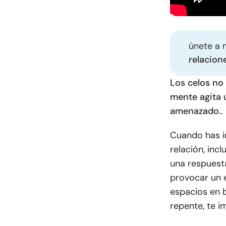
únete a 
relacion
Los celos no 
mente agita 
amenazado.
.
Cuando has in
relación, in
una respuesta
provocar un e
espacios en b
repente, te i