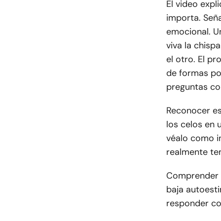
El video expl
importa. Seña
emocional. U
viva la chisp
el otro. El 
de formas poc
preguntas co
Reconocer es
los celos en 
véalo como i
realmente t
Comprender la
baja autoest
responder co