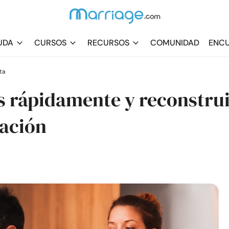
UDA
CURSOS
RECURSOS
COMUNIDAD
ENCU
ta
s rápidamente y reconstru
lación