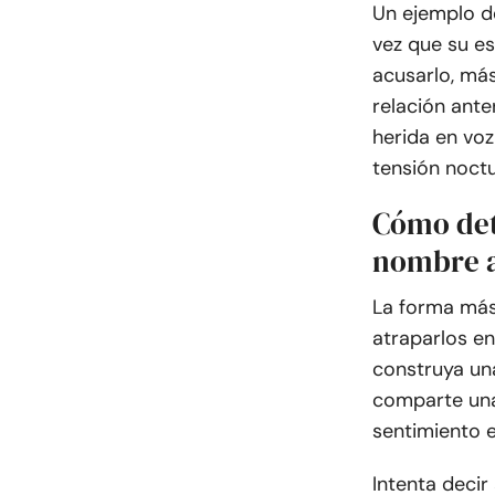
Un ejemplo de
vez que su es
acusarlo, má
relación ante
herida en voz
tensión noctu
Cómo det
nombre a
La forma más 
atraparlos e
construya una
comparte una 
sentimiento 
Intenta deci