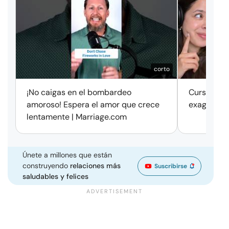
corto
¡No caigas en el bombardeo
Cursos de 
amoroso! Espera el amor que crece
exageració
lentamente | Marriage.com
Únete a millones que están
construyendo
relaciones más
Suscribirse
saludables y felices