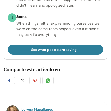
didn’t mean, and apologized later.
James
J
When things felt shaky, reminding ourselves we
were on the same team helped, even if it didn’t
magically fix everything.
See what people are saying
Comparte este artículo en
Compartir
Compartir
Compartir
Compartir
en
en
en
por
Facebook
Twitter
Pinterest
WhatsApp
Lorena Magallanes