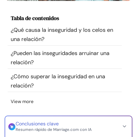
Recursos
Tabla de contenidos
Comunidad
¿Qué causa la inseguridad y los celos en
una relación?
Encuentra un terapeuta
¿Pueden las inseguridades arruinar una
Idioma
ES
relación?
¿Cómo superar la inseguridad en una
Sobre nosotros
Contáctanos
Escríbenos
Publicidad con
relación?
nosotros
View more
© Copyright 2026. Todos los derechos reservados.
Conclusiones clave
Resumen rápido de Marriage.com con IA