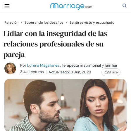
Relación
›
Superando los desafíos
›
Sentirse visto y escuchado
Buscar
Lidiar con la inseguridad de las
relaciones profesionales de su
pareja
Casarse
Por
Lorena Magallanes
, Terapeuta matrimonial y familiar
Relaciones
3.4k Lecturas
Actualizado: 3 Jun, 2023
Share
Familia
Ayuda
Cursos