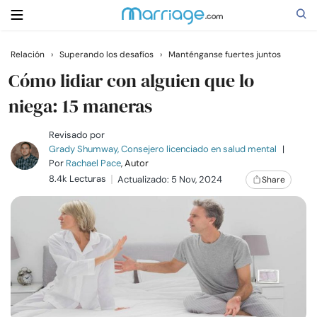
Relación
›
Superando los desafíos
›
Manténganse fuertes juntos
Buscar
Cómo lidiar con alguien que lo
niega: 15 maneras
Casarse
Revisado por
Grady Shumway, Consejero licenciado en salud mental
|
Por
Rachael Pace
, Autor
Relaciones
8.4k Lecturas
Actualizado: 5 Nov, 2024
Share
Familia
Ayuda
Cursos