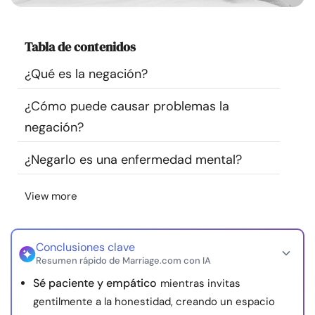
Recursos
Tabla de contenidos
Comunidad
¿Qué es la negación?
Encuentra un terapeuta
¿Cómo puede causar problemas la
negación?
Idioma
ES
¿Negarlo es una enfermedad mental?
Sobre nosotros
Contáctanos
Escríbenos
Publicidad con
View more
nosotros
© Copyright 2026. Todos los derechos reservados.
Conclusiones clave
Resumen rápido de Marriage.com con IA
Sé paciente y empático
mientras invitas
gentilmente a la honestidad, creando un espacio