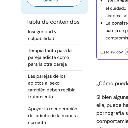
Los socios
el cuidado 
sistema se
Tabla de contenidos
La consist
pareja se p
Inseguridad y
compromiso
culpabilidad
Terapia tanto para la
¿Esto ayudó?
pareja adicta como
para la otra pareja
Las parejas de los
adictos al sexo
¿Cómo puede 
también deben recibir
tratamiento
Si bien algun
ella, puede 
Apoyar la recuperación
pornografía s
del adicto de la manera
comportamien
correcta