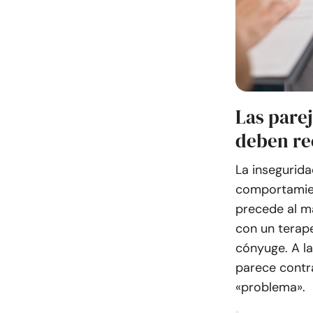
Las parej
deben re
La insegurida
comportamien
precede al ma
con un terape
cónyuge. A la
parece contra
«problema».