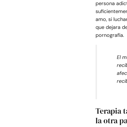
persona adict
suficientemen
amo, si luch
que dejara de
pornografía.
El m
reci
afec
reci
Terapia t
la otra p