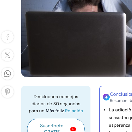
Conclusio
Desbloquea consejos
Resumen rá
diarios de 30 segundos
La adicció
para un
Más feliz
Relación
si asisten 
esperanza 
Suscríbete
GRATIS