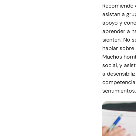
Recomiendo q
asistan a gr
apoyo y cone
aprender a h
sienten. No s
hablar sobre l
Muchos hombr
social, y asi
a desensibili
competencia 
sentimientos.