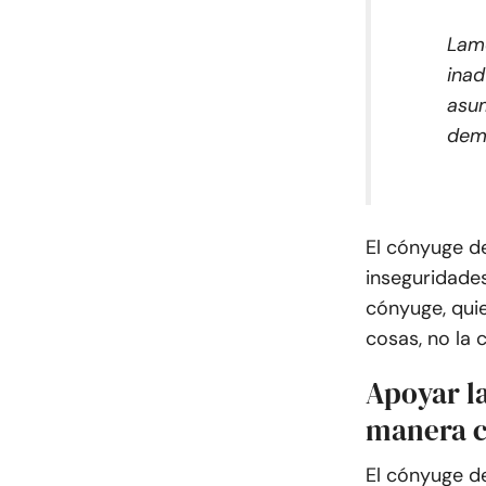
Lame
inad
asum
dema
El cónyuge d
inseguridades
cónyuge, qui
cosas, no la 
Apoyar la
manera c
El cónyuge d