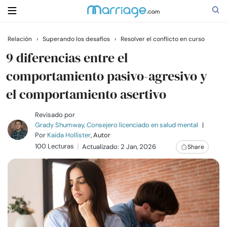
Relación
›
Superando los desafíos
›
Resolver el conflicto en curso
Buscar
9 diferencias entre el
comportamiento pasivo-agresivo y
el comportamiento asertivo
Casarse
Revisado por
Relaciones
Grady Shumway, Consejero licenciado en salud mental
|
Por
Kaida Hollister
, Autor
100 Lecturas
Actualizado: 2 Jan, 2026
Share
Familia
Ayuda
Cursos