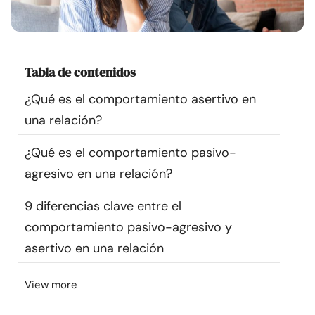
Recursos
Comunidad
Tabla de contenidos
Encuentra un terapeuta
¿Qué es el comportamiento asertivo en
una relación?
Idioma
ES
¿Qué es el comportamiento pasivo-
agresivo en una relación?
Sobre nosotros
Contáctanos
Escríbenos
Publicidad con
9 diferencias clave entre el
nosotros
comportamiento pasivo-agresivo y
© Copyright 2026. Todos los derechos reservados.
asertivo en una relación
View more