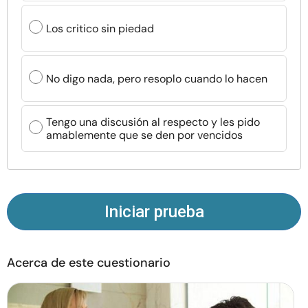
Recursos
Los critico sin piedad
Comunidad
No digo nada, pero resoplo cuando lo hacen
Encuentra un terapeuta
Tengo una discusión al respecto y les pido
Idioma
ES
amablemente que se den por vencidos
Sobre nosotros
Contáctanos
Escríbenos
Publicidad con
nosotros
Iniciar prueba
© Copyright 2026. Todos los derechos reservados.
Acerca de este cuestionario